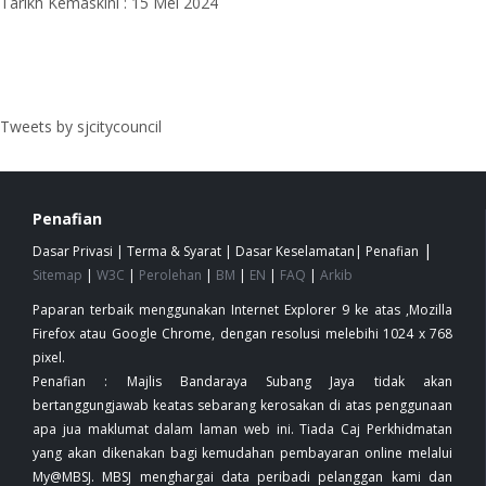
Tarikh Kemaskini : 15 Mei 2024
Tweets by sjcitycouncil
Penafian
|
Dasar Privasi
|
Terma & Syarat
|
Dasar Keselamatan
|
Penafian
Sitemap
|
W3C
|
Perolehan
|
BM
|
EN
|
FAQ
|
Arkib
Paparan terbaik menggunakan Internet Explorer 9 ke atas ,Mozilla
Firefox atau Google Chrome, dengan resolusi melebihi 1024 x 768
pixel.
Penafian : Majlis Bandaraya Subang Jaya tidak akan
bertanggungjawab keatas sebarang kerosakan di atas penggunaan
apa jua maklumat dalam laman web ini. Tiada Caj Perkhidmatan
yang akan dikenakan bagi kemudahan pembayaran online melalui
My@MBSJ. MBSJ menghargai data peribadi pelanggan kami dan