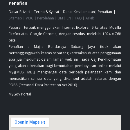
Penafian
|
Dasar Privasi
|
Terma & Syarat
|
Dasar Keselamatan
|
Penafian
Sitemap
|
W3C
|
Perolehan
|
BM
|
EN
|
FAQ
|
Arkib
Paparan terbaik menggunakan Internet Explorer 9 ke atas ,Mozilla
Firefox atau Google Chrome, dengan resolusi melebihi 1024 x 768
pixel.
Penafian : Majlis Bandaraya Subang Jaya tidak akan
bertanggungjawab keatas sebarang kerosakan di atas penggunaan
apa jua maklumat dalam laman web ini. Tiada Caj Perkhidmatan
yang akan dikenakan bagi kemudahan pembayaran online melalui
My@MBSJ. MBSJ menghargai data peribadi pelanggan kami dan
memastikan semua data yang dikumpul adalah selaras dengan
PDPA (Personal Data Protection Act 2010)
MyGoV Portal