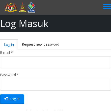
Skip
to
main
content
Log Masuk
Primary
Request new password
Log in
(active
tabs
tab)
E-mail
*
Password
*
Log in