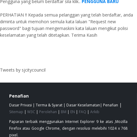
Pengguna yang belum berdaftar sila klik..
PENGGUNA BARU
PERHATIAN !! Kepada semua pelanggan yang telah berdaftar, anda
diminta untuk memohon semula kata laluan "Request new
password" bagi tujuan mengemaskini kata laluan mengikut polisi
keselamatan yang telah ditetapkan. Terima Kasih
Tweets by sjcitycouncil
Penafian
|
Dasar Privasi
|
Terma & Syarat
|
Dasar Keselamatan
|
Penafian
Sitemap
|
W3C
|
Perolehan
|
BM
|
EN
|
FAQ
|
Arkib
Paparan terbaik menggunakan Internet Explorer 9 ke atas ,Mozilla
Firefox atau Google Chrome, dengan resolusi melebihi 1024 x 768
pixel.