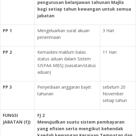
pengurusan belanjawan tahunan Majlis
bagi setiap tahun kewangan untuk semua
jabatan
PP 1
Mengeluarkan surat akuan
3 Hari
penerimaan
PP 2
Kemaskini maklum balas
11 Hari
status aduan dalam Sistem
SISPAA MBSJ (siasatan/status
aduan)
PP 3
Penyediaan anggaran bajet
sebelum 20
tahunan
November
setiap tahun
FUNGSI
FJ 2
JABATAN
(FJ)
Mewujudkan suatu sistem pembayaran
yang efisien serta mengikut kehendak
kaedah kewangan Kerajaan Tempatan dan