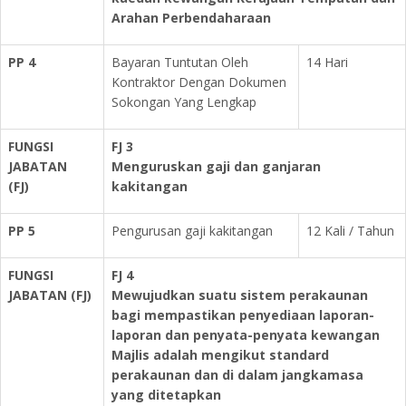
Arahan Perbendaharaan
PP 4
Bayaran Tuntutan Oleh
14 Hari
Kontraktor Dengan Dokumen
Sokongan Yang Lengkap
FUNGSI
FJ 3
JABATAN
Menguruskan gaji dan ganjaran
(FJ)
kakitangan
PP 5
Pengurusan gaji kakitangan
12 Kali / Tahun
FUNGSI
FJ 4
JABATAN
(FJ)
Mewujudkan suatu sistem perakaunan
bagi mempastikan penyediaan laporan-
laporan dan penyata-penyata kewangan
Majlis adalah mengikut standard
perakaunan dan di dalam jangkamasa
yang ditetapkan