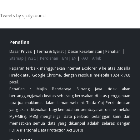
Tweets by sjcitycouncil
Penafian
|
Dasar Privasi
|
Terma & Syarat
|
Dasar Keselamatan
|
Penafian
Sitemap
|
W3C
|
Perolehan
|
BM
|
EN
|
FAQ
|
Arkib
Paparan terbaik menggunakan Internet Explorer 9 ke atas ,Mozilla
Firefox atau Google Chrome, dengan resolusi melebihi 1024 x 768
pixel.
Penafian : Majlis Bandaraya Subang Jaya tidak akan
bertanggungjawab keatas sebarang kerosakan di atas penggunaan
apa jua maklumat dalam laman web ini. Tiada Caj Perkhidmatan
yang akan dikenakan bagi kemudahan pembayaran online melalui
My@MBSJ. MBSJ menghargai data peribadi pelanggan kami dan
memastikan semua data yang dikumpul adalah selaras dengan
PDPA (Personal Data Protection Act 2010)