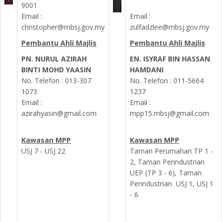
9001
Email :
Email :
christopher@mbsj.gov.my
zulfadzlee@mbsj.gov.my
Pembantu Ahli Majlis
Pembantu Ahli Majlis
PN. NURUL AZIRAH
EN. ISYRAF BIN HASSAN
BINTI MOHD YAASIN
HAMDANI
No. Telefon :
013-307
No. Telefon :
011-5664
1073
1237
Email :
Email :
azirahyasin@gmail.com
mpp15.mbsj@gmail.com
Kawasan MPP
Kawasan MPP
USJ 7 - USJ 22
Taman Perumahan TP 1 -
2, Taman Perindustrian
UEP (TP 3 - 6), Taman
Perindustrian USJ 1, USJ 1
- 6