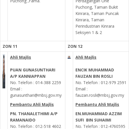
Puchong ,Fama.
Perdagangan One
Puchong, Taman Bukit
Kinrara, Taman Puncak
Kinrara, Taman
Perindustrian Kinrara
Seksyen 1 & 2
ZON 11
ZON 12
Ahli Majlis
Ahli Majlis
PUAN GUNASUNTHARI
ENCIK MUHAMMAD
A/P KANNIAPPAN
FAUZAN BIN ROSLI
No. Telefon : 014-388 2259
No. Telefon : 012-979 2591
Email :
Email :
gunasunthari@mbsj.gov.my
fauzan.rosli@mbsj.gov.my
Pembantu Ahli Majlis
Pembantu Ahli Majlis
PN. THANALETHIMI A/P
EN.MUHAMMAD AZZIM
RAMANAIDO
SUFI BIN SUHAIMI
No. Telefon :
012-518 4602
No. Telefon :
012-4760595