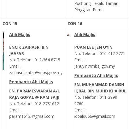
Puchong Tekali, Taman
Pinggiran Prima
ZON 15
ZON 16
Ahli Majlis
Ahli Majlis
ENCIK ZAIHASRI BIN
PUAN LEE JEN UYIN
JAAFAR
No. Telefon : 016-412 2721
No. Telefon : 012-364 8715
Email :
Email :
jenuyin@mbsj.gov.my
zaihasri.jaafar@mbsj.gov.my
Pembantu Ahli Majlis
Pembantu Ahli Majlis
EN. MUHAMMAD DANISH
EN. PARAMESWARAN A/L
IQBAL BIN MUHD KHAIRUL
RAJA GOPAL @ RAM SAIJI
No. Telefon :
011-3999
No. Telefon :
018-2781612
9760
Email :
Email :
param1612i@gmail.com
iqbald066@gmail.com