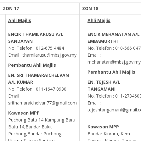
ZON 17
ZON 18
Ahli Majlis
Ahli Majlis
ENCIK THAMILARUSU A/L
ENCIK MEHANATAN A/L
SANDAYAN
EMBAMURTHI
No. Telefon : 012‐675 4484
No. Telefon : 010-566 04
Email : thamilarusu@mbsj.gov.my
Email :
mehanatan@mbsj.gov.my
Pembantu Ahli Majlis
Pembantu Ahli Majlis
EN. SRI THAMARAICHELVAN
A/L KUMAR
EN. TEJESH A/L
No. Telefon :
011-1647 0930
TANGAMANI
Email :
No. Telefon :
011-273460
srithamaraichelvan77@gmail.com
Email :
tejeshtangamani@gmail.
Kawasan MPP
Puchong Batu 14,Kampung Baru
Batu 14,Bandar Bukit
Kawasan MPP
Puchong,Bandar Puchong
Bandar Kinrara, Kem
Utama,Taman Saujana
Tentera Kinrara, Taman