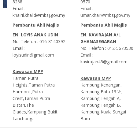
8268
0570
Email :
Email :
khairil.khalid@mbsj.gov.my
umar.khair@mbsj.gov.my
Pembantu Ahli Majlis
Pembantu Ahli Majlis
EN. LOYIS ANAK UDIN
EN. KAVIRAJAN A/L
No. Telefon : 016-8140392
GHANASEGARAN
Email :
No. Telefon :
012-5673530
loyisudin@gmail.com
Email :
kavirajan45@gmail.com
Kawasan MPP
Taman Putra
Kawasan MPP
Heights,Taman Putra
Kampung Kenangan,
Harmoni ,Putra
Kampung Batu 13 ½,
Crest,Taman Putra
Kampung Tengah A,
Bistari,The
Kampung Tengah B,
Glades,Kampung Bukit
Kampung Kuala Sungai
Lanchong.
Baru