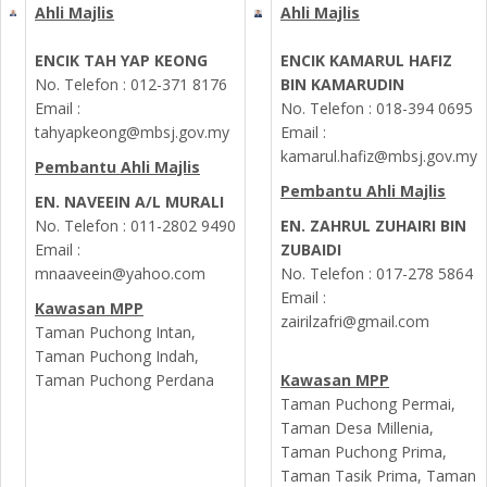
Ahli Majlis
Ahli Majlis
ENCIK TAH YAP KEONG
ENCIK KAMARUL HAFIZ
No. Telefon : 012-371 8176
BIN KAMARUDIN
Email :
No. Telefon : 018-394 0695
tahyapkeong@mbsj.gov.my
Email :
kamarul.hafiz@mbsj.gov.my
Pembantu Ahli Majlis
Pembantu Ahli Majlis
EN. NAVEEIN A/L MURALI
No. Telefon :
011-2802 9490
EN. ZAHRUL ZUHAIRI BIN
Email :
ZUBAIDI
mnaaveein@yahoo.com
No. Telefon :
017-278 5864
Email :
Kawasan MPP
zairilzafri@gmail.com
Taman Puchong Intan,
Taman Puchong Indah,
Taman Puchong Perdana
Kawasan MPP
Taman Puchong Permai,
Taman Desa Millenia,
Taman Puchong Prima,
Taman Tasik Prima, Taman