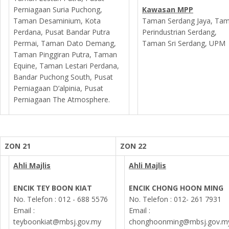
Perniagaan Suria Puchong,
Kawasan MPP
Taman Desaminium, Kota
Taman Serdang Jaya, Ta
Perdana, Pusat Bandar Putra
Perindustrian Serdang,
Permai, Taman Dato Demang,
Taman Sri Serdang, UPM
Taman Pinggiran Putra, Taman
Equine, Taman Lestari Perdana,
Bandar Puchong South, Pusat
Perniagaan D’alpinia, Pusat
Perniagaan The Atmosphere.
ZON 21
ZON 22
Ahli Majlis
Ahli Majlis
ENCIK TEY BOON KIAT
ENCIK CHONG HOON MING
No. Telefon : 012 - 688 5576
No. Telefon : 012- 261 7931
Email :
Email :
teyboonkiat@mbsj.gov.my
chonghoonming@mbsj.gov.m