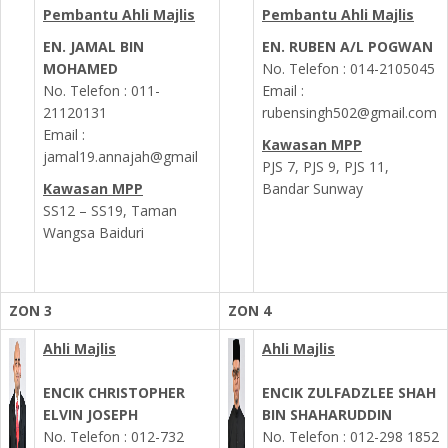
Pembantu Ahli Majlis
Pembantu Ahli Majlis
EN. JAMAL BIN
EN. RUBEN A/L POGWAN
MOHAMED
No. Telefon :
014-2105045
No. Telefon :
011-
Email :
21120131
rubensingh502@gmail.com
Email :
Kawasan MPP
jamal19.annajah@gmail
PJS 7, PJS 9, PJS 11,
Kawasan MPP
Bandar Sunway
SS12 – SS19, Taman
Wangsa Baiduri
ZON 3
ZON 4
Ahli Majlis
Ahli Majlis
ENCIK CHRISTOPHER
ENCIK ZULFADZLEE SHAH
ELVIN JOSEPH
BIN SHAHARUDDIN
No. Telefon : 012-732
No. Telefon : 012-298 1852