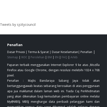
Tweets by sjcitycouncil
Penafian
|
Dasar Privasi
|
Terma & Syarat
|
Dasar Keselamatan
|
Penafian
Sitemap
|
W3C
|
Perolehan
|
BM
|
EN
|
FAQ
|
Arkib
Paparan terbaik menggunakan Internet Explorer 9 ke atas ,Mozilla
Firefox atau Google Chrome, dengan resolusi melebihi 1024 x 768
pixel.
Penafian : Majlis Bandaraya Subang Jaya tidak akan
bertanggungjawab keatas sebarang kerosakan di atas penggunaan
apa jua maklumat dalam laman web ini. Tiada Caj Perkhidmatan
yang akan dikenakan bagi kemudahan pembayaran online melalui
My@MBSJ. MBSJ menghargai data peribadi pelanggan kami dan
memastikan semua data yang dikumpul adalah selaras dengan