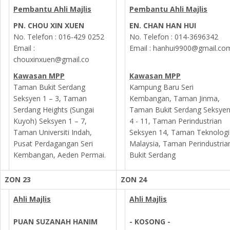
Pembantu Ahli Majlis
Pembantu Ahli Majlis
PN. CHOU XIN XUEN
EN. CHAN HAN HUI
No. Telefon :
016-429 0252
No. Telefon :
014-3696342
Email :
Email :
hanhui9900@gmail.co
chouxinxuen@gmail.co
Kawasan MPP
Kawasan MPP
Taman Bukit Serdang
Kampung Baru Seri
Seksyen 1 – 3, Taman
Kembangan, Taman Jinma,
Serdang Heights (Sungai
Taman Bukit Serdang Seksye
Kuyoh) Seksyen 1 – 7,
4 - 11, Taman Perindustrian
Taman Universiti Indah,
Seksyen 14, Taman Teknologi
Pusat Perdagangan Seri
Malaysia, Taman Perindustria
Kembangan, Aeden Permai.
Bukit Serdang
ZON 23
ZON 24
Ahli Majlis
Ahli Majlis
PUAN SUZANAH HANIM
- KOSONG -