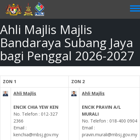
Skip
to
main
content
Ahli Majlis Majlis
Bandaraya Subang Jaya
bagi Penggal 2026-2027
ZON 1
ZON 2
Ahli Majlis
Ahli Majlis
ENCIK CHIA YEW KEN
ENCIK PRAVIN A/L
No. Telefon :
012-327
MURALI
2366
No. Telefon : 018-400 0904
Email :
Email :
kenchia@mbsj.gov.my
pravin.murali@mbsj.gov.my