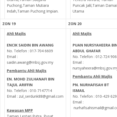
Puchong,Taman Mutiara
Puncak Jalil,Taman Damai
Indah,Taman Puchong Impian.
Utama
ZON 19
ZON 20
Ahli Majlis
Ahli Majlis
ENCIK SAIDIN BIN AWANG
PUAN NURSYAHEERA BIN
No. Telefon : 017-704 6609
ABDUL GHAFAR
Email :
No. Telefon : 012-724 90
saidin.awang@mbsj.gov.my
Email :
nursyaheera@mbsj.gov.m
Pembantu Ahli Majlis
Pembantu Ahli Majlis
EN. MOHD ZULHANAFI BIN
TAJUL ARIFFIN
PN. NURHAFISAH BT
No. Telefon :
010-7147714
ISMAIL
Email :
zul_serdunk88@gmail.com
No. Telefon :
010-429 629
Email :
nurhafisahismail@gmail.
Kawasan MPP
Taman Lestari Putra, Pusat