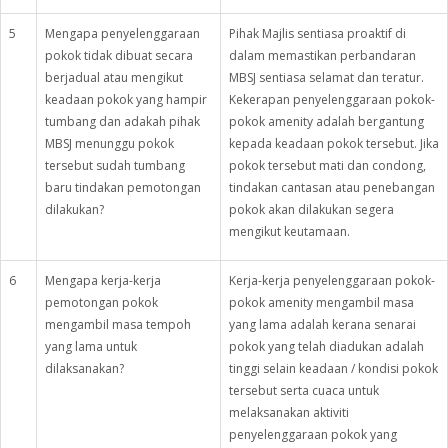
5
Mengapa penyelenggaraan
Pihak Majlis sentiasa proaktif di
pokok tidak dibuat secara
dalam memastikan perbandaran
berjadual atau mengikut
MBSJ sentiasa selamat dan teratur.
keadaan pokok yang hampir
Kekerapan penyelenggaraan pokok-
tumbang dan adakah pihak
pokok amenity adalah bergantung
MBSJ menunggu pokok
kepada keadaan pokok tersebut. Jika
tersebut sudah tumbang
pokok tersebut mati dan condong,
baru tindakan pemotongan
tindakan cantasan atau penebangan
dilakukan?
pokok akan dilakukan segera
mengikut keutamaan.
6
Mengapa kerja-kerja
Kerja-kerja penyelenggaraan pokok-
pemotongan pokok
pokok amenity mengambil masa
mengambil masa tempoh
yang lama adalah kerana senarai
yang lama untuk
pokok yang telah diadukan adalah
dilaksanakan?
tinggi selain keadaan / kondisi pokok
tersebut serta cuaca untuk
melaksanakan aktiviti
penyelenggaraan pokok yang