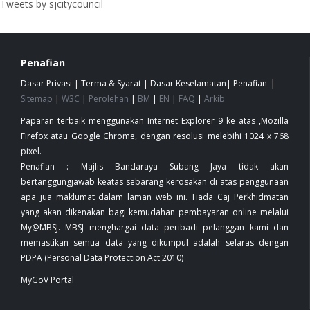
Tweets by sjcitycouncil
Penafian
|
Dasar Privasi
|
Terma & Syarat
|
Dasar Keselamatan
|
Penafian
Sitemap
|
W3C
|
Perolehan
|
BM
|
EN
|
FAQ
|
Arkib
Paparan terbaik menggunakan Internet Explorer 9 ke atas ,Mozilla
Firefox atau Google Chrome, dengan resolusi melebihi 1024 x 768
pixel.
Penafian : Majlis Bandaraya Subang Jaya tidak akan
bertanggungjawab keatas sebarang kerosakan di atas penggunaan
apa jua maklumat dalam laman web ini. Tiada Caj Perkhidmatan
yang akan dikenakan bagi kemudahan pembayaran online melalui
My@MBSJ. MBSJ menghargai data peribadi pelanggan kami dan
memastikan semua data yang dikumpul adalah selaras dengan
PDPA (Personal Data Protection Act 2010)
MyGoV Portal