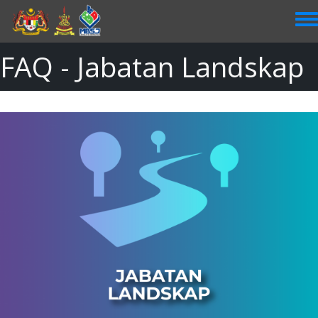
Skip
to
main
content
FAQ - Jabatan Landskap