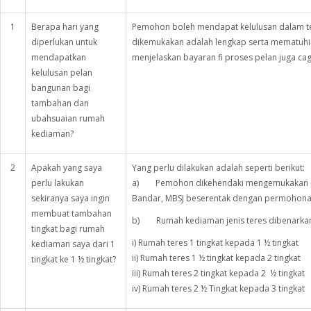
1
Berapa hari yang
Pemohon boleh mendapat kelulusan dalam t
diperlukan untuk
dikemukakan adalah lengkap serta mematuhi
mendapatkan
menjelaskan bayaran fi proses pelan juga cag
kelulusan pelan
bangunan bagi
tambahan dan
ubahsuaian rumah
kediaman?
2
Apakah yang saya
Yang perlu dilakukan adalah seperti berikut:
perlu lakukan
a) Pemohon dikehendaki mengemukakan pe
sekiranya saya ingin
Bandar, MBSJ beserentak dengan permohonan
membuat tambahan
b) Rumah kediaman jenis teres dibenarkan m
tingkat bagi rumah
i) Rumah teres 1 tingkat kepada 1 ½ tingkat
kediaman saya dari 1
ii) Rumah teres 1 ½ tingkat kepada 2 tingkat
tingkat ke 1 ½ tingkat?
iii) Rumah teres 2 tingkat kepada 2 ½ tingkat
iv) Rumah teres 2 ½ Tingkat kepada 3 tingkat