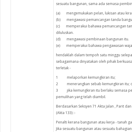
sesuatu bangunan, sama ada semasa pembinaa
(a) mengemukakan pelan, lukisan atau kiraa
(b) mengawasi pemancangan tanda bangun
(c) memperakui bahawa pemancangan tanda i
diluluskan.
(d) mengawasi pembinaan bangunan itu.
(e) memperakui bahawa pengawasan wajar b
hendaklah dalam tempoh satu minggu selepas
sebagaimana dinyatakan oleh pihak berkuas
terletak -
1 melaporkan kemungkiran itu;
2 menerangkan sebab kemungkiran itu; 
3 jika kemungkiran itu berlaku semasa pe
pemulihan yang telah diambil.
Berdasarkan Seksyen 71 Akta Jalan , Parit d
(Akta 133) :-
Penalti kerana bangunan atau kerja ‑ tanah ga
Jika sesuatu bangunan atau sesuatu bahagi