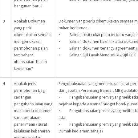
bangunan baru?
3
Apakah Dokumen
Dokumen yang perlu dikemukakan semasa 
yang perlu
bukan kediaman:-
dikemukakan semasa
• Salinan resit cukai pintu terbaru yang tel
mengemukakan
• Salinan dokumen hakmilik atau dokumen p
permohonan pelan
• Salinan dokumen ‘tenancy agreement’ ji
tambahan/
• Salinan Sijil Layak Menduduki / Sijil CCC
ubahsuaian bukan
kediaman?
4
Apakah jenis
Pengubahsuaian yang memerlukan surat pera
permohonan bagi
dari Jabatan Perancang Bandar, MBSJ adalah:
cadangan
• Pengubahsuaian premis yang melibatka
pengubahsuaian yang
pejabat kepada asrama/ budget hotel/ pusat 
mana perlu dokumen
• Pengubahsuaian premis yang melibatkan 
surat perakuan
ada.
penerimaan / surat
• Pengubahsuaian premis yang melibatkan 
kelulusan kebenaran
(rumah kediaman sahaja)
merancang dari