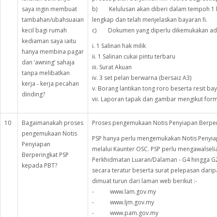
saya ingin membuat
b) Kelulusan akan diberi dalam tempoh 1 
tambahan/ubahsuaian
lengkap dan telah menjelaskan bayaran fi.
kecil bagi rumah
c) Dokumen yang diperlu dikemukakan adala
kediaman saya iaitu
i. 1 Salinan hak milik
hanya membina pagar
ii. 1 Salinan cukai pintu terbaru
dan ‘awning’ sahaja
iii. Surat Akuan
tanpa melibatkan
iv. 3 set pelan berwarna (bersaiz A3)
kerja ‑ kerja pecahan
v. Borang lantikan tong roro beserta resit ba
dinding?
vii. Laporan tapak dan gambar mengikut for
10
Bagaimanakah proses
Proses pengemukaan Notis Penyiapan Berperi
pengemukaan Notis
PSP hanya perlu mengemukakan Notis Penyiapa
Penyiapan
melalui Kaunter OSC. PSP perlu mengawalselia 
Berperingkat PSP
Perkhidmatan Luaran/Dalaman - G4 hingga G
kepada PBT?
secara teratur beserta surat pelepasan dari
dimuat turun dari laman web berikut :-
- www.lam.gov.my
- www.ljm.gov.my
- www.pam.gov.my