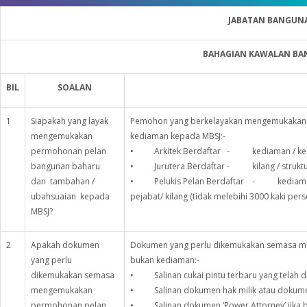
JABATAN BANGUN
BAHAGIAN KAWALAN B
BIL
SOALAN
1
Siapakah yang layak
Pemohon yang berkelayakan mengemukakan
mengemukakan
kediaman kepada MBSJ:-
permohonan pelan
• Arkitek Berdaftar - kediaman / kedai
bangunan baharu
• Jurutera Berdaftar - kilang / struktur 
dan tambahan /
• Pelukis Pelan Berdaftar - kediaman
ubahsuaian kepada
pejabat/ kilang (tidak melebihi 3000 kaki pers
MBSJ?
2
Apakah dokumen
Dokumen yang perlu dikemukakan semasa 
yang perlu
bukan kediaman:-
dikemukakan semasa
• Salinan cukai pintu terbaru yang telah di
mengemukakan
• Salinan dokumen hak milik atau dokumen 
permohonan pelan
• Salinan dokumen ‘Power Attorney’ jika 