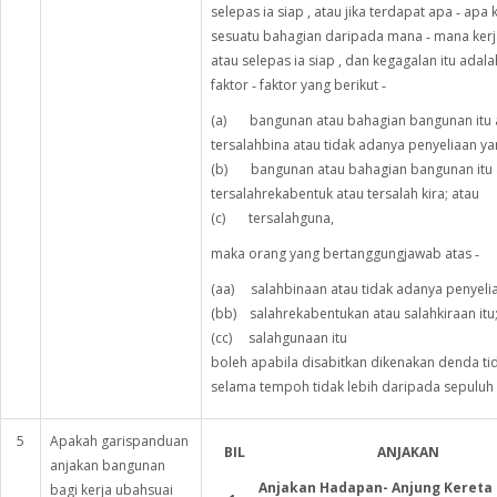
selepas ia siap , atau jika terdapat apa ‑ ap
sesuatu bahagian daripada mana ‑ mana kerja
atau selepas ia siap , dan kegagalan itu ada
faktor ‑ faktor yang berikut ‑
(a) bangunan atau bahagian bangunan itu ata
tersalahbina atau tidak adanya penyeliaan 
(b) bangunan atau bahagian bangunan itu ata
tersalahrekabentuk atau tersalah kira; atau
(c) tersalahguna,
maka orang yang bertanggungjawab atas ‑
(aa) salahbinaan atau tidak adanya penyelia
(bb) salahrekabentukan atau salahkiraan itu;
(cc) salahgunaan itu
boleh apabila disabitkan dikenakan denda tida
selama tempoh tidak lebih daripada sepuluh 
5
Apakah garispanduan
BIL
ANJAKAN
anjakan bangunan
Anjakan Hadapan- Anjung Kereta
bagi kerja ubahsuai