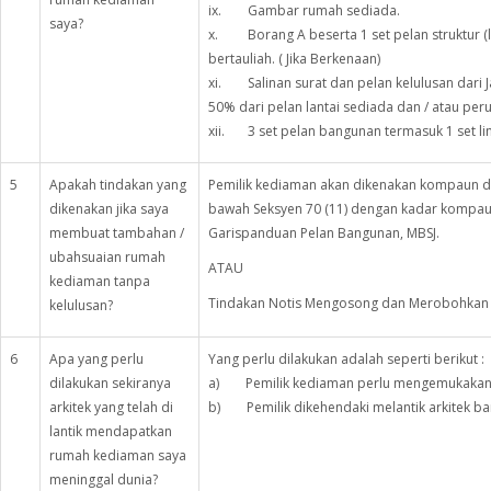
ix. Gambar rumah sediada.
saya?
x. Borang A beserta 1 set pelan struktur (li
bertauliah. ( Jika Berkenaan)
xi. Salinan surat dan pelan kelulusan dari 
50% dari pelan lantai sediada dan / atau peru
xii. 3 set pelan bangunan termasuk 1 set li
5
Apakah tindakan yang
Pemilik kediaman akan dikenakan kompaun di 
dikenakan jika saya
bawah Seksyen 70 (11) dengan kadar kompau
membuat tambahan /
Garispanduan Pelan Bangunan, MBSJ.
ubahsuaian rumah
ATAU
kediaman tanpa
Tindakan Notis Mengosong dan Merobohkan B
kelulusan?
6
Apa yang perlu
Yang perlu dilakukan adalah seperti berikut :
dilakukan sekiranya
a) Pemilik kediaman perlu mengemukakan s
arkitek yang telah di
b) Pemilik dikehendaki melantik arkitek ba
lantik mendapatkan
rumah kediaman saya
meninggal dunia?