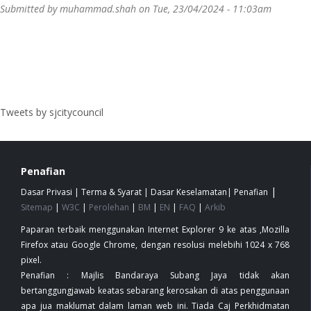
Submitted by
muhammad.shah
on Tue, 23/04/2024 - 11:03am
Tweets by sjcitycouncil
Penafian
|
Dasar Privasi
|
Terma & Syarat
|
Dasar Keselamatan
|
Penafian
Sitemap
|
W3C
|
Perolehan
|
BM
|
EN
|
FAQ
|
Arkib
Paparan terbaik menggunakan Internet Explorer 9 ke atas ,Mozilla
Firefox atau Google Chrome, dengan resolusi melebihi 1024 x 768
pixel.
Penafian : Majlis Bandaraya Subang Jaya tidak akan
bertanggungjawab keatas sebarang kerosakan di atas penggunaan
apa jua maklumat dalam laman web ini. Tiada Caj Perkhidmatan