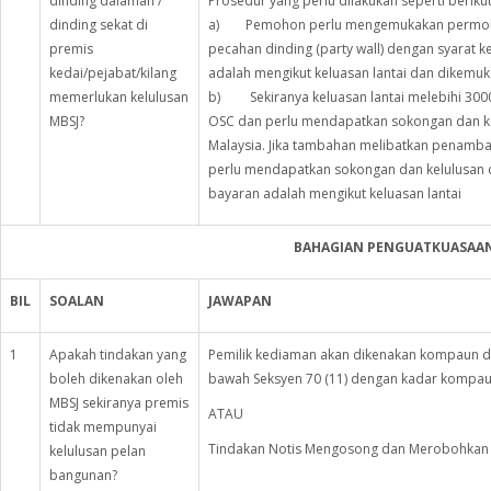
dinding dalaman /
Prosedur yang perlu dilakukan seperti berikut
dinding sekat di
a) Pemohon perlu mengemukakan permohonan
premis
pecahan dinding (party wall) dengan syarat k
kedai/pejabat/kilang
adalah mengikut keluasan lantai dan dikemu
memerlukan kelulusan
b) Sekiranya keluasan lantai melebihi 3000
MBSJ?
OSC dan perlu mendapatkan sokongan dan k
Malaysia. Jika tambahan melibatkan penamba
perlu mendapatkan sokongan dan kelulusan 
bayaran adalah mengikut keluasan lantai
BAHAGIAN PENGUATKUASAA
BIL
SOALAN
JAWAPAN
1
Apakah tindakan yang
Pemilik kediaman akan dikenakan kompaun di 
boleh dikenakan oleh
bawah Seksyen 70 (11) dengan kadar kompau
MBSJ sekiranya premis
ATAU
tidak mempunyai
Tindakan Notis Mengosong dan Merobohkan B
kelulusan pelan
bangunan?