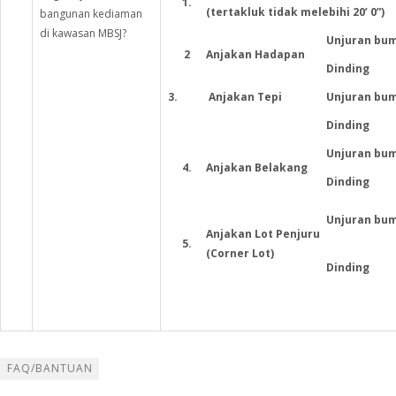
1.
(tertakluk tidak melebihi 20’ 0”)
bangunan kediaman
di kawasan MBSJ?
Unjuran bu
2
Anjakan Hadapan
Dinding
3.
Anjakan Tepi
Unjuran bu
Dinding
Unjuran bu
4.
Anjakan Belakang
Dinding
Unjuran bu
Anjakan Lot Penjuru
5.
(Corner Lot)
Dinding
FAQ/BANTUAN