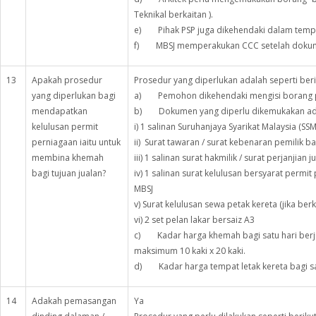
Teknikal berkaitan ).
e) Pihak PSP juga dikehendaki dalam tempo
f) MBSJ memperakukan CCC setelah dokume
13
Apakah prosedur
Prosedur yang diperlukan adalah seperti beri
yang diperlukan bagi
a) Pemohon dikehendaki mengisi borang pe
mendapatkan
b) Dokumen yang diperlu dikemukakan adal
kelulusan permit
i) 1 salinan Suruhanjaya Syarikat Malaysia (SSM
perniagaan iaitu untuk
ii) Surat tawaran / surat kebenaran pemilik b
membina khemah
iii) 1 salinan surat hakmilik / surat perjanjian ju
bagi tujuan jualan?
iv) 1 salinan surat kelulusan bersyarat per
MBSJ
v) Surat kelulusan sewa petak kereta (jika berk
vi) 2 set pelan lakar bersaiz A3
c) Kadar harga khemah bagi satu hari berj
maksimum 10 kaki x 20 kaki.
d) Kadar harga tempat letak kereta bagi satu
14
Adakah pemasangan
Ya