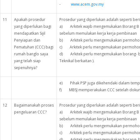
-
www.acem.gov.my
11
Apakah prosedur
Prosedur yang diperlukan adalah seperti beri
yang diperlukan bagi
a) Arkitek wajib mengemukakan Borang B ( 
mendapatkan Sijil
sebelum memulakan kerja kerja pembinaan
Penyiapan dan
b) Arkitek perlu mengemukakan permohonan 
Pematuhan (CCC) bagi
c) Arkitek perlu mengemukakan permohona
rumah banglo saya
d) Arkitek perlu mengemukakan borang- b
yang telah siap
Teknikal berkaitan ).
sepenuhnya?
e) Pihak PSP juga dikehendaki dalam tem
f) MBSJ memperakukan CCC setelah dokume
12
Bagaimanakah proses
Prosedur yang diperlukan adalah seperti beri
pengeluaran CCC?
a) Arkitek wajib mengemukakan Borang B ( 
sebelum memulakan kerja kerja pembinaan
b) Arkitek perlu mengemukakan permohonan 
c) Arkitek perlu mengemukakan permohona
d) Arkitek perlu mengemukakan borang- b