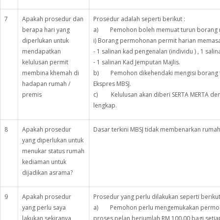
7
Apakah prosedur dan
Prosedur adalah seperti berikut :
berapa hari yang
a) Pemohon boleh memuat turun borang me
diperlukan untuk
i) Borang permohonan permit harian memas
mendapatkan
- 1 salinan kad pengenalan (individu ) , 1 salina
kelulusan permit
- 1 salinan Kad Jemputan Majlis.
membina khemah di
b) Pemohon dikehendaki mengisi borang t
hadapan rumah /
Ekspres MBSJ.
premis
c) Kelulusan akan diberi SERTA MERTA den
lengkap.
8
Apakah prosedur
Dasar terkini MBSJ tidak membenarkan rumah
yang diperlukan untuk
menukar status rumah
kediaman untuk
dijadikan asrama?
9
Apakah prosedur
Prosedur yang perlu dilakukan seperti berikut
yang perlu saya
a) Pemohon perlu mengemukakan permohon
lakukan sekiranya
proses pelan berjumlah RM 100.00 bagi setiap 