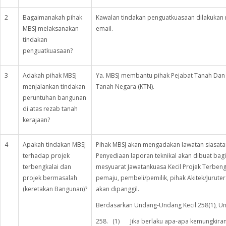
2
Bagaimanakah pihak
Kawalan tindakan penguatkuasaan dilakukan m
MBSJ melaksanakan
email.
tindakan
penguatkuasaan?
3
Adakah pihak MBSJ
Ya. MBSJ membantu pihak Pejabat Tanah Dan
menjalankan tindakan
Tanah Negara (KTN).
peruntuhan bangunan
di atas rezab tanah
kerajaan?
4
Apakah tindakan MBSJ
Pihak MBSJ akan mengadakan lawatan siasata
terhadap projek
Penyediaan laporan teknikal akan dibuat bag
terbengkalai dan
mesyuarat Jawatankuasa Kecil Projek Terbengk
projek bermasalah
pemaju, pembeli/pemilik, pihak Akitek/Juruter
(keretakan Bangunan)?
akan dipanggil.
Berdasarkan Undang-Undang Kecil 258(1), U
258. (1) Jika berlaku apa-apa kemungkira