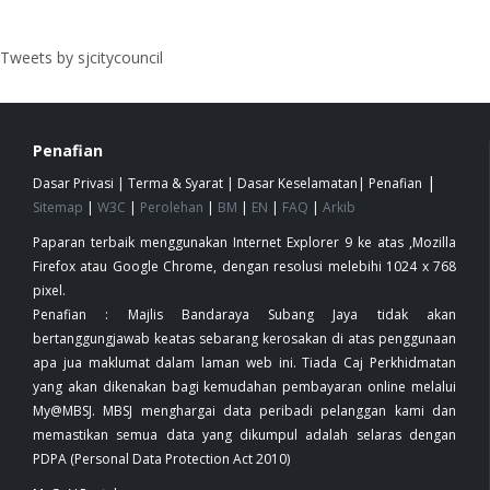
Tweets by sjcitycouncil
Penafian
|
Dasar Privasi
|
Terma & Syarat
|
Dasar Keselamatan
|
Penafian
Sitemap
|
W3C
|
Perolehan
|
BM
|
EN
|
FAQ
|
Arkib
Paparan terbaik menggunakan Internet Explorer 9 ke atas ,Mozilla
Firefox atau Google Chrome, dengan resolusi melebihi 1024 x 768
pixel.
Penafian : Majlis Bandaraya Subang Jaya tidak akan
bertanggungjawab keatas sebarang kerosakan di atas penggunaan
apa jua maklumat dalam laman web ini. Tiada Caj Perkhidmatan
yang akan dikenakan bagi kemudahan pembayaran online melalui
My@MBSJ. MBSJ menghargai data peribadi pelanggan kami dan
memastikan semua data yang dikumpul adalah selaras dengan
PDPA (Personal Data Protection Act 2010)