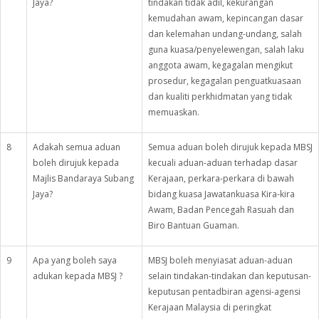
Jaya?
tindakan tidak adil, kekurangan
kemudahan awam, kepincangan dasar
dan kelemahan undang-undang, salah
guna kuasa/penyelewengan, salah laku
anggota awam, kegagalan mengikut
prosedur, kegagalan penguatkuasaan
dan kualiti perkhidmatan yang tidak
memuaskan.
8
Adakah semua aduan
Semua aduan boleh dirujuk kepada MBSJ
boleh dirujuk kepada
kecuali aduan-aduan terhadap dasar
Majlis Bandaraya Subang
Kerajaan, perkara-perkara di bawah
Jaya?
bidang kuasa Jawatankuasa Kira-kira
Awam, Badan Pencegah Rasuah dan
Biro Bantuan Guaman.
9
Apa yang boleh saya
MBSJ boleh menyiasat aduan-aduan
adukan kepada MBSJ ?
selain tindakan-tindakan dan keputusan-
keputusan pentadbiran agensi-agensi
Kerajaan Malaysia di peringkat