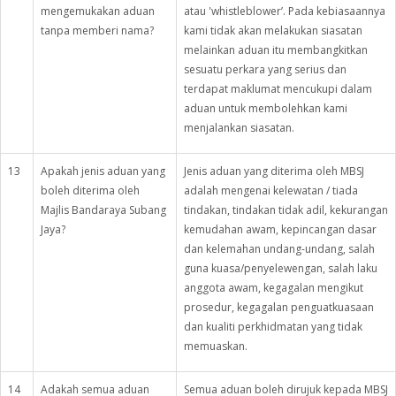
mengemukakan aduan
atau 'whistleblower’. Pada kebiasaannya
tanpa memberi nama?
kami tidak akan melakukan siasatan
melainkan aduan itu membangkitkan
sesuatu perkara yang serius dan
terdapat maklumat mencukupi dalam
aduan untuk membolehkan kami
menjalankan siasatan.
13
Apakah jenis aduan yang
Jenis aduan yang diterima oleh MBSJ
boleh diterima oleh
adalah mengenai kelewatan / tiada
Majlis Bandaraya Subang
tindakan, tindakan tidak adil, kekurangan
Jaya?
kemudahan awam, kepincangan dasar
dan kelemahan undang-undang, salah
guna kuasa/penyelewengan, salah laku
anggota awam, kegagalan mengikut
prosedur, kegagalan penguatkuasaan
dan kualiti perkhidmatan yang tidak
memuaskan.
14
Adakah semua aduan
Semua aduan boleh dirujuk kepada MBSJ