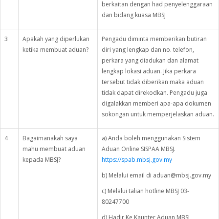
berkaitan dengan had penyelenggaraan
dan bidang kuasa MBSJ
3
Apakah yang diperlukan
Pengadu diminta memberikan butiran
ketika membuat aduan?
diri yang lengkap dan no. telefon,
perkara yang diadukan dan alamat
lengkap lokasi aduan. Jika perkara
tersebut tidak diberikan maka aduan
tidak dapat direkodkan. Pengadu juga
digalakkan memberi apa-apa dokumen
sokongan untuk memperjelaskan aduan.
4
Bagaimanakah saya
a) Anda boleh menggunakan Sistem
mahu membuat aduan
Aduan Online SISPAA MBSJ.
kepada MBSJ?
https://spab.mbsj.gov.my
b) Melalui email di aduan@mbsj.gov.my
c) Melalui talian hotline MBSJ 03-
80247700
d) Hadir Ke Kaunter Aduan MBSJ