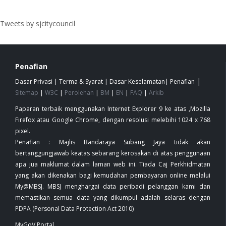
Tweets by sjcitycouncil
Penafian
|
Dasar Privasi
|
Terma & Syarat
|
Dasar Keselamatan
|
Penafian
Sitemap
|
W3C
|
Perolehan
|
BM
|
EN
|
FAQ
|
Arkib
Paparan terbaik menggunakan Internet Explorer 9 ke atas ,Mozilla
Firefox atau Google Chrome, dengan resolusi melebihi 1024 x 768
pixel.
Penafian : Majlis Bandaraya Subang Jaya tidak akan
bertanggungjawab keatas sebarang kerosakan di atas penggunaan
apa jua maklumat dalam laman web ini. Tiada Caj Perkhidmatan
yang akan dikenakan bagi kemudahan pembayaran online melalui
My@MBSJ. MBSJ menghargai data peribadi pelanggan kami dan
memastikan semua data yang dikumpul adalah selaras dengan
PDPA (Personal Data Protection Act 2010)
MyGoV Portal