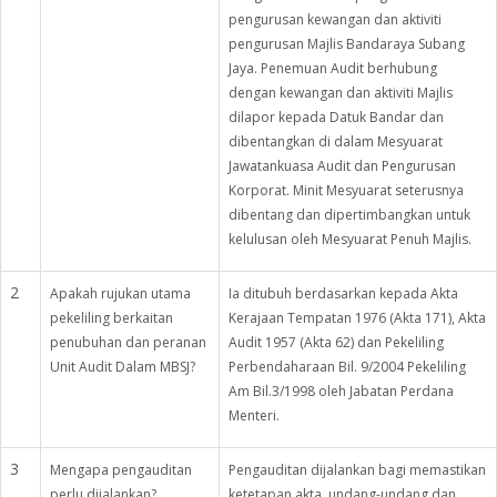
pengurusan kewangan dan aktiviti
pengurusan Majlis Bandaraya Subang
Jaya. Penemuan Audit berhubung
dengan kewangan dan aktiviti Majlis
dilapor kepada Datuk Bandar dan
dibentangkan di dalam Mesyuarat
Jawatankuasa Audit dan Pengurusan
Korporat. Minit Mesyuarat seterusnya
dibentang dan dipertimbangkan untuk
kelulusan oleh Mesyuarat Penuh Majlis.
2
Apakah rujukan utama
Ia ditubuh berdasarkan kepada Akta
pekeliling berkaitan
Kerajaan Tempatan 1976 (Akta 171), Akta
penubuhan dan peranan
Audit 1957 (Akta 62) dan Pekeliling
Unit Audit Dalam MBSJ?
Perbendaharaan Bil. 9/2004 Pekeliling
Am Bil.3/1998 oleh Jabatan Perdana
Menteri.
3
Mengapa pengauditan
Pengauditan dijalankan bagi memastikan
perlu dijalankan?
ketetapan akta, undang-undang dan