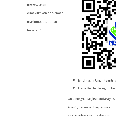
mereka akan
dimaklumkan berkenaan
maklumbalas aduan
tersebut?
Emel rasmi Unit Integriti i
Hadir Ke Unit Integriti, be
Unit Integriti, Majlis Bandaraya S
Aras 1, Persiaran Perpaduan,
47610 Subang Jaya, Selangor.