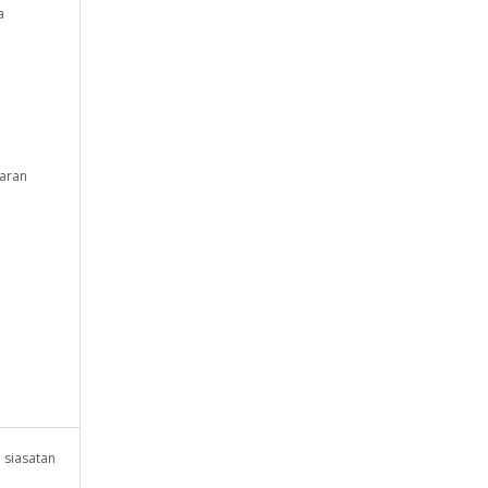
a
garan
 siasatan