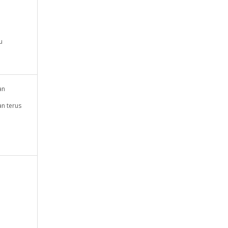
u
an
n terus