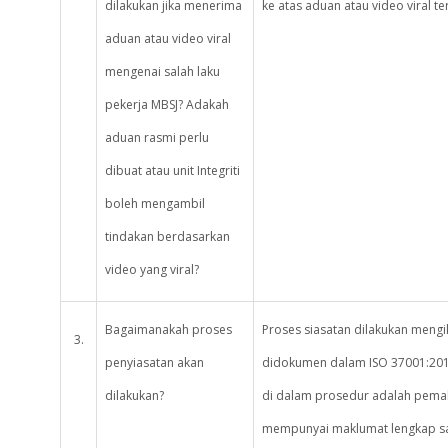
dilakukan jika menerima
ke atas aduan atau video viral t
aduan atau video viral
mengenai salah laku
pekerja MBSJ? Adakah
aduan rasmi perlu
dibuat atau unit Integriti
boleh mengambil
tindakan berdasarkan
video yang viral?
Bagaimanakah proses
Proses siasatan dilakukan mengi
3.
penyiasatan akan
didokumen dalam ISO 37001:2016
dilakukan?
di dalam prosedur adalah pema
mempunyai maklumat lengkap sa