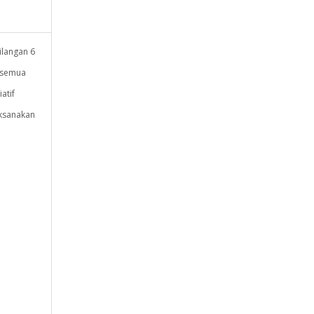
ilangan 6
n semua
atif
aksanakan