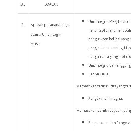
BIL
SOALAN
Unit Integriti MBSJ telah
1.
Apakah peranan/fungsi
Tahun 2013 iaitu Penubu
utama Unit Integriti
pengurusan hal-hal yang be
MBSJ?
penginstitusian integriti
dengan cara yang lebih f
Unit Integriti bertanggun
Tadbir Urus
Memastikan tadbir urus yang ter
Pengukuhan Integriti.
Memastikan pembudayaan, pengins
Pengesanan dan Pengesa