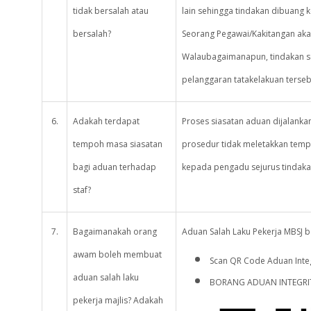
tidak bersalah atau
lain sehingga tindakan dibuang k
bersalah?
Seorang Pegawai/Kakitangan akan
Walaubagaimanapun, tindakan s
pelanggaran tatakelakuan terseb
6.
Adakah terdapat
Proses siasatan aduan dijalanka
tempoh masa siasatan
prosedur tidak meletakkan tem
bagi aduan terhadap
kepada pengadu sejurus tindaka
staf?
7.
Bagaimanakah orang
Aduan Salah Laku Pekerja MBSJ bo
awam boleh membuat
Scan QR Code Aduan Integ
aduan salah laku
BORANG ADUAN INTEGRIT
pekerja majlis? Adakah