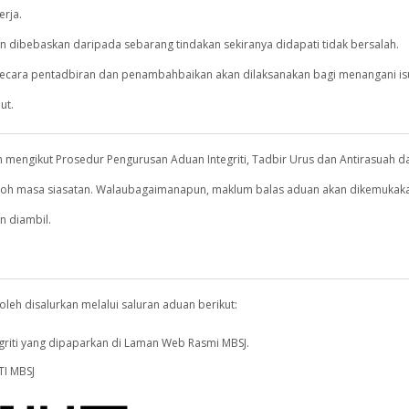
erja.
 dibebaskan daripada sebarang tindakan sekiranya didapati tidak bersalah.
ecara pentadbiran dan penambahbaikan akan dilaksanakan bagi menangani is
ut.
n mengikut Prosedur Pengurusan Aduan Integriti, Tadbir Urus dan Antirasuah d
poh masa siasatan. Walaubagaimanapun, maklum balas aduan akan dikemukaka
n diambil.
leh disalurkan melalui saluran aduan berikut:
riti yang dipaparkan di Laman Web Rasmi MBSJ.
I MBSJ