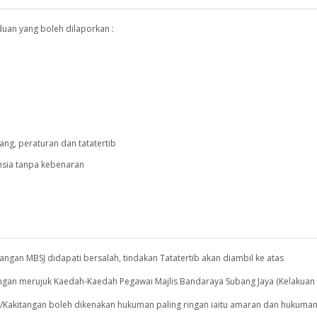
duan yang boleh dilaporkan :
g, peraturan dan tatatertib
sia tanpa kebenaran
ngan MBSJ didapati bersalah, tindakan Tatatertib akan diambil ke atas
ngan merujuk Kaedah-Kaedah Pegawai Majlis Bandaraya Subang Jaya (Kelakuan
i/Kakitangan boleh dikenakan hukuman paling ringan iaitu amaran dan hukum