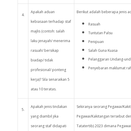
Apakah aduan
Berikut adalah beberapa jenis a
4.
kebiasaan terhadap staf
Rasuah
majlis (contoh: salah
Tuntutan Palsu
laku jenayah/ menerima
Penipuan
rasuah/ bersikap
Salah Guna Kuasa
Pelanggaran Undang-undan
biadap/ tidak
Penyebaran maklumat rah
profesional/ ponteng
kerja)? Sila senaraikan 5
atau 10 teratas.
Apakah jenis tindakan
Sekiranya seorang Pegawai/Kakita
5.
yang diambil jika
Pegawai/Kakitangan tersebut de
seorang staf didapati
Tatatertib) 2023 dimana Pegawa