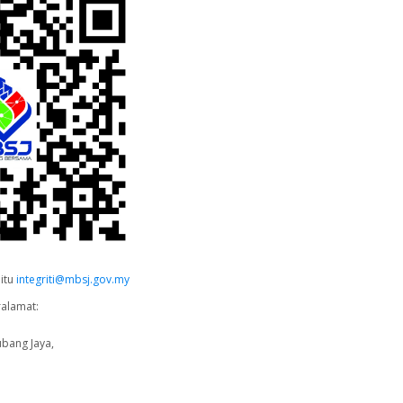
aitu
integriti@mbsj.gov.my
ralamat:
ubang Jaya,