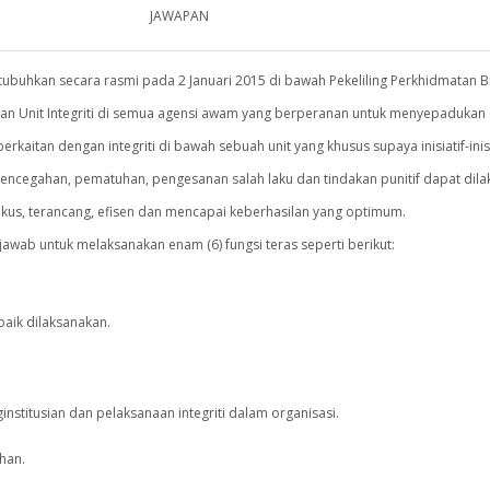
JAWAPAN
 ditubuhkan secara rasmi pada 2 Januari 2015 di bawah Pekeliling Perkhidmatan B
han Unit Integriti di semua agensi awam yang berperanan untuk menyepaduka
rkaitan dengan integriti di bawah sebuah unit yang khusus supaya inisiatif-inisi
, pencegahan, pematuhan, pengesanan salah laku dan tindakan punitif dapat dil
okus, terancang, efisen dan mencapai keberhasilan yang optimum.
gjawab untuk melaksanakan enam (6) fungsi teras seperti berikut:
baik dilaksanakan.
titusian dan pelaksanaan integriti dalam organisasi.
han.