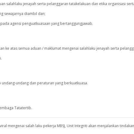
 salahlaku jenayah serta pelanggaran tatakelakuan dan etika organisasi sert
ng sewajarnya diambil dan;
kepada agensi penguatkuasaan yang bertanggungjawab.
n ke atas semua aduan / maklumat mengenai salahlaku jenayah serta pelang
i.
undang-undang dan peraturan yang berkuatkuasa.
Lembaga Tatatertib.
iral mengenai salah laku pekerja MBSJ, Unit Integriti akan menjalankan tindakan