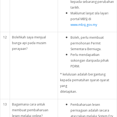
kepada sebarang perubahan
tarikh.
Maklumat lanjut sila layari
portal MBSJ di
www.mbsj.gov.my
12
Bolehkah saya menjual
Boleh, perlu membuat
bunga api pada musim
permohonan Permit
perayaan?
Sementara Berniaga.
Perlu mendapatkan
sokongan daripada pihak
PDRM.
* kelulusan adalah bergantung
kepada pematuhan syarat-syarat
yang
ditetapkan.
13
Bagaimana cara untuk
Pembaharuan lesen
membuat pembaharuan
perniagaan adalah secara
lesen melalui online?
atas talian melalui Sistem Ezy