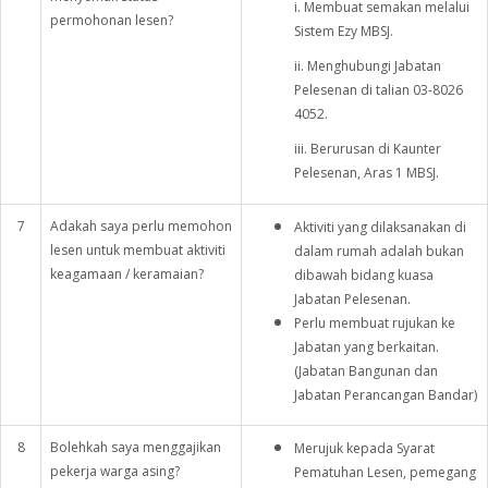
i. Membuat semakan melalui
permohonan lesen?
Sistem Ezy MBSJ.
ii. Menghubungi Jabatan
Pelesenan di talian 03-8026
4052.
iii. Berurusan di Kaunter
Pelesenan, Aras 1 MBSJ.
7
Adakah saya perlu memohon
Aktiviti yang dilaksanakan di
lesen untuk membuat aktiviti
dalam rumah adalah bukan
keagamaan / keramaian?
dibawah bidang kuasa
Jabatan Pelesenan.
Perlu membuat rujukan ke
Jabatan yang berkaitan.
(Jabatan Bangunan dan
Jabatan Perancangan Bandar)
8
Bolehkah saya menggajikan
Merujuk kepada Syarat
pekerja warga asing?
Pematuhan Lesen, pemegang