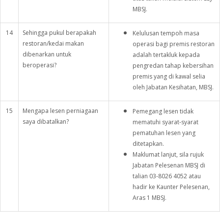
MBSJ.
14
Sehingga pukul berapakah
Kelulusan tempoh masa
restoran/kedai makan
operasi bagi premis restoran
dibenarkan untuk
adalah tertakluk kepada
beroperasi?
pengredan tahap kebersihan
premis yang di kawal selia
oleh Jabatan Kesihatan, MBSJ.
15
Mengapa lesen perniagaan
Pemegang lesen tidak
saya dibatalkan?
mematuhi syarat-syarat
pematuhan lesen yang
ditetapkan.
Maklumat lanjut, sila rujuk
Jabatan Pelesenan MBSJ di
talian 03-8026 4052 atau
hadir ke Kaunter Pelesenan,
Aras 1 MBSJ.