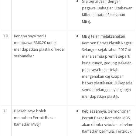
Sila berurusan dengan
pegawai Bahagian Usahawan
Mikro, Jabatan Pelesenan
MBSJ.
10
Kenapa saya perlu
MBSJ telah melaksanakan
membayar RM0.20 untuk
Kempen Bebas Plastik Negeri
mendapatkan plastik di kedai
Selangor sejak tahun 2017 di
serbaneka?
mana semua premis seperti
kedai runcit, gedung pakaian,
pasaraya besar telah
mengenakan caj kutipan
bebas plastik RM0.20 kepada
semua pelanggan yang ingin
mendapatkan plastik.
11
Bilakah saya boleh
Kebiasaannya, permohonan
memohon Permit Bazar
Permit Bazar Ramadan MBSJ
Ramadan MBSJ?
akan dibuka sebulan sebelum
Ramadan bermula. Tertakluk