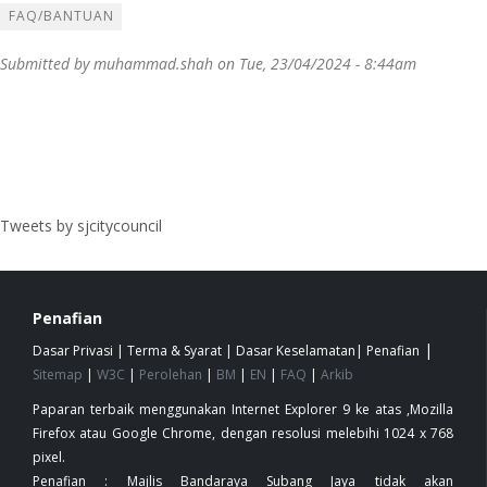
FAQ/BANTUAN
Submitted by
muhammad.shah
on Tue, 23/04/2024 - 8:44am
Tweets by sjcitycouncil
Penafian
|
Dasar Privasi
|
Terma & Syarat
|
Dasar Keselamatan
|
Penafian
Sitemap
|
W3C
|
Perolehan
|
BM
|
EN
|
FAQ
|
Arkib
Paparan terbaik menggunakan Internet Explorer 9 ke atas ,Mozilla
Firefox atau Google Chrome, dengan resolusi melebihi 1024 x 768
pixel.
Penafian : Majlis Bandaraya Subang Jaya tidak akan