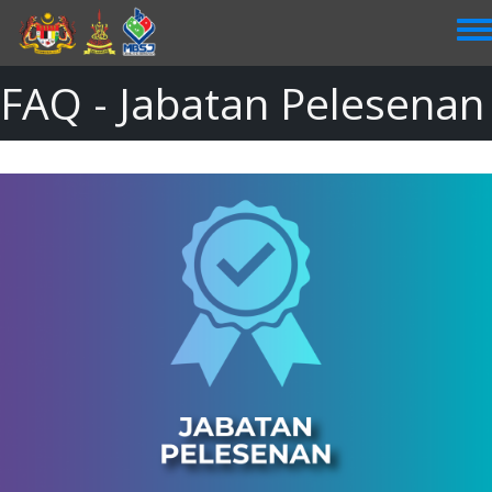
Skip
to
main
content
FAQ - Jabatan Pelesenan