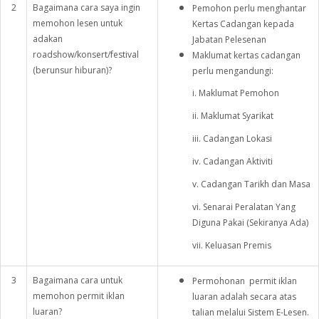
2
Bagaimana cara saya ingin
Pemohon perlu menghantar
memohon lesen untuk
Kertas Cadangan kepada
adakan
Jabatan Pelesenan
roadshow/konsert/festival
Maklumat kertas cadangan
(berunsur hiburan)?
perlu mengandungi:
i. Maklumat Pemohon
ii. Maklumat Syarikat
iii. Cadangan Lokasi
iv. Cadangan Aktiviti
v. Cadangan Tarikh dan Masa
vi. Senarai Peralatan Yang
Diguna Pakai (Sekiranya Ada)
vii. Keluasan Premis
3
Bagaimana cara untuk
Permohonan permit iklan
memohon permit iklan
luaran adalah secara atas
luaran?
talian melalui Sistem E-Lesen.