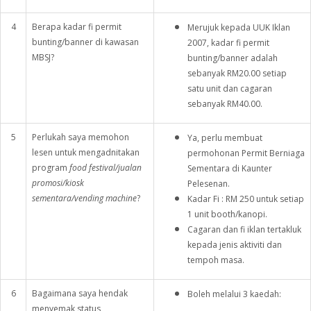
4
Berapa kadar fi permit
Merujuk kepada UUK Iklan
bunting/banner di kawasan
2007, kadar fi permit
MBSJ?
bunting/banner adalah
sebanyak RM20.00 setiap
satu unit dan cagaran
sebanyak RM40.00.
5
Perlukah saya memohon
Ya, perlu membuat
lesen untuk mengadnitakan
permohonan Permit Berniaga
program
food festival/jualan
Sementara di Kaunter
promosi/kiosk
Pelesenan.
sementara/vending machine
?
Kadar Fi : RM 250 untuk setiap
1 unit booth/kanopi.
Cagaran dan fi iklan tertakluk
kepada jenis aktiviti dan
tempoh masa.
6
Bagaimana saya hendak
Boleh melalui 3 kaedah:
menyemak status