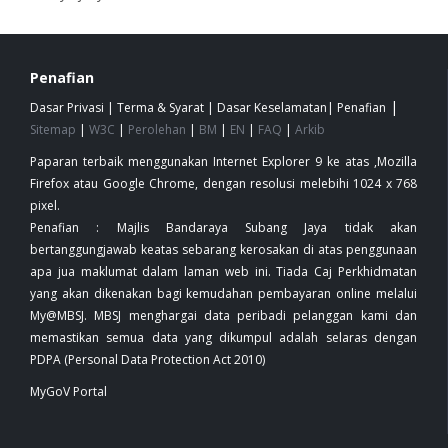
Penafian
|
Dasar Privasi
|
Terma & Syarat
|
Dasar Keselamatan
|
Penafian
Sitemap
|
W3C
|
Perolehan
|
BM
|
EN
|
FAQ
|
Arkib
Paparan terbaik menggunakan Internet Explorer 9 ke atas ,Mozilla
Firefox atau Google Chrome, dengan resolusi melebihi 1024 x 768
pixel.
Penafian : Majlis Bandaraya Subang Jaya tidak akan
bertanggungjawab keatas sebarang kerosakan di atas penggunaan
apa jua maklumat dalam laman web ini. Tiada Caj Perkhidmatan
yang akan dikenakan bagi kemudahan pembayaran online melalui
My@MBSJ. MBSJ menghargai data peribadi pelanggan kami dan
memastikan semua data yang dikumpul adalah selaras dengan
PDPA (Personal Data Protection Act 2010)
MyGoV Portal