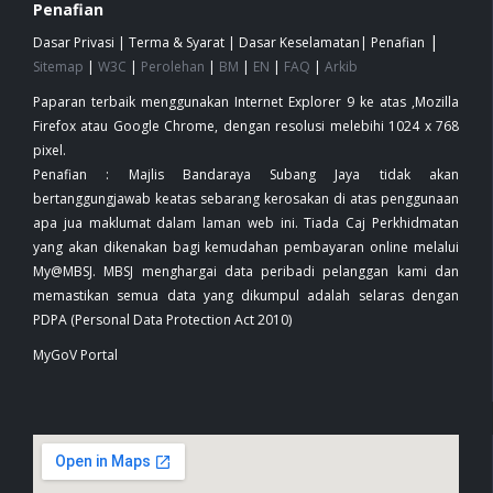
Penafian
|
Dasar Privasi
|
Terma & Syarat
|
Dasar Keselamatan
|
Penafian
Sitemap
|
W3C
|
Perolehan
|
BM
|
EN
|
FAQ
|
Arkib
Paparan terbaik menggunakan Internet Explorer 9 ke atas ,Mozilla
Firefox atau Google Chrome, dengan resolusi melebihi 1024 x 768
pixel.
Penafian : Majlis Bandaraya Subang Jaya tidak akan
bertanggungjawab keatas sebarang kerosakan di atas penggunaan
apa jua maklumat dalam laman web ini. Tiada Caj Perkhidmatan
yang akan dikenakan bagi kemudahan pembayaran online melalui
My@MBSJ. MBSJ menghargai data peribadi pelanggan kami dan
memastikan semua data yang dikumpul adalah selaras dengan
PDPA (Personal Data Protection Act 2010)
MyGoV Portal