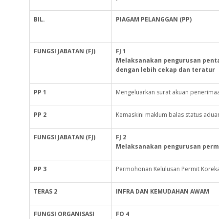
BIL.
PIAGAM PELANGGAN (PP)
FUNGSI
JABATAN
(FJ)
FJ 1
Melaksanakan pengurusan pentad
dengan lebih cekap dan teratur
PP 1
Mengeluarkan surat akuan penerima
PP 2
Kemaskini maklum balas status aduan
FUNGSI
JABATAN
(FJ)
FJ 2
Melaksanakan pengurusan permo
PP 3
Permohonan Kelulusan Permit Korekan
TERAS 2
INFRA DAN KEMUDAHAN AWAM
FUNGSI
ORGANISASI
FO 4