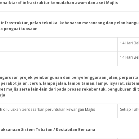
enaiktaraf infrastruktur kemudahan awam dan aset Majlis
nfrastruktur, pelan teknikal kebenaran merancang dan pelan bang
rta penguatkuasaan
14 Hari Be
14 Hari Be
gurusan projek pembangunan dan penyelenggaraan jalan, perparita
erabot jalan, cerun, lampu jalan, lampu taman, lampu isyarat, siste
et majlis serta lain-lain daripada proses rekabentuk, pengukuran di 
rja
h diluluskan berdasarkan peruntukan kewangan Majlis
Setiap Tah
aksanaan Sistem Tebatan / Kestabilan Bencana