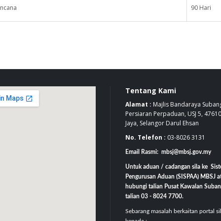
encana
90 Hari
Tentang Kami
Alamat :
Majlis Bandaraya Subang
Persiaran Perpaduan, USJ 5, 4761
Jaya, Selangor Darul Ehsan
No. Telefon :
03-8026 3131
Email Rasmi: mbsj@mbsj.gov.my
Untuk aduan / cadangan sila ke Sis
Pengurusan Aduan (SISPAA) MBSJ a
hubungi talian Pusat Kawalan Suban
talian 03 - 8024 7700.
Sebarang masalah berkaitan portal si