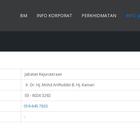
BM
INFO KORPORAT
PERKHIDMATAN
INFO 
Jabatan Kejuruteraan
Ir. Dr. Hj. Mohd Ariffuddin B. Hj. Kamari
03 - 8026 3292
019-645 7833
-