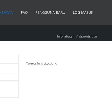
JABATAN
FAQ
PENGGUNA BARU
LOG MASUK
Info Jabatan
/
Kejuruteraan
Tweets by sjcitycouncil