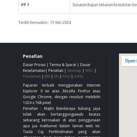
PP 7
Siasatan/kajian tebatan/kestabilan b
Tarikh Kemaskini : 15 Mei 2024
Penafian
Dasar Privasi
|
Terma & Syarat
|
Dasar
Keselamatan
|
Penafian
|
Sitemap
|
W3C
|
Perolehan
|
BM
|
EN
|
FAQ
|
Arkib
Paparan terbaik menggunakan Internet
Explorer 9 ke atas ,Mozilla Firefox atau
Google Chrome, dengan resolusi melebihi
1024 x 768 pixel.
Penafian : Majlis Bandaraya Subang Jaya
tidak akan bertanggungjawab keatas
sebarang kerosakan di atas penggunaan
apa jua maklumat dalam laman web ini.
Tiada Caj Perkhidmatan yang akan