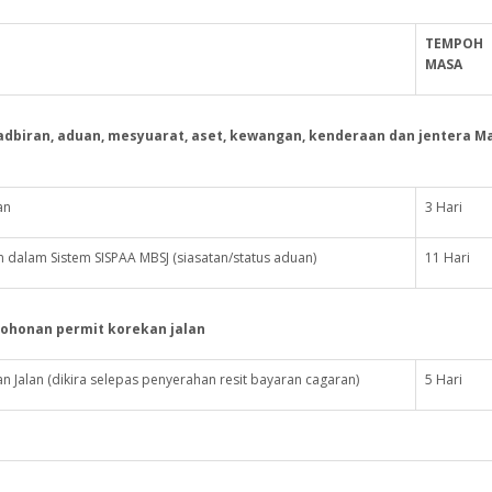
TEMPOH
MASA
biran, aduan, mesyuarat, aset, kewangan, kenderaan dan jentera Ma
an
3 Hari
 dalam Sistem SISPAA MBSJ (siasatan/status aduan)
11 Hari
honan permit korekan jalan
 Jalan (dikira selepas penyerahan resit bayaran cagaran)
5 Hari