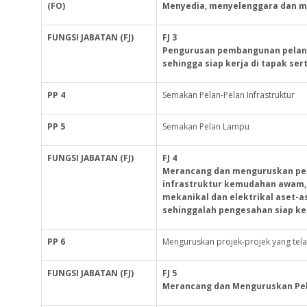
(FO)
Menyedia, menyelenggara dan m
FUNGSI
JABATAN
(FJ)
FJ 3
Pengurusan pembangunan pelan i
sehingga siap kerja di tapak se
PP 4
Semakan Pelan-Pelan Infrastruktur
PP 5
Semakan Pelan Lampu
FUNGSI
JABATAN
(FJ)
FJ 4
Merancang dan menguruskan pen
infrastruktur kemudahan awam, p
mekanikal dan elektrikal aset-as
sehinggalah pengesahan siap ke
PP 6
Menguruskan projek-projek yang tela
FUNGSI
JABATAN
(FJ)
FJ 5
Merancang dan Menguruskan Pel