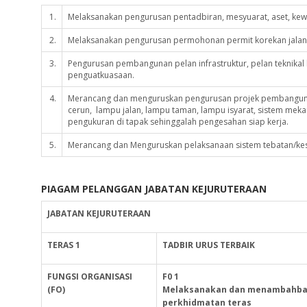
1.
Melaksanakan pengurusan pentadbiran, mesyuarat, aset, kewa
2.
Melaksanakan pengurusan permohonan permit korekan jalan
3.
Pengurusan pembangunan pelan infrastruktur, pelan teknikal
penguatkuasaan.
4.
Merancang dan menguruskan pengurusan projek pembangunan 
cerun, lampu jalan, lampu taman, lampu isyarat, sistem mekani
pengukuran di tapak sehinggalah pengesahan siap kerja.
5.
Merancang dan Menguruskan pelaksanaan sistem tebatan/kes
PIAGAM PELANGGAN JABATAN KEJURUTERAAN
JABATAN
KEJURUTERAAN
TERAS 1
TADBIR URUS TERBAIK
FUNGSI ORGANISASI
F0 1
(FO)
Melaksanakan dan menambahbaik 
perkhidmatan teras