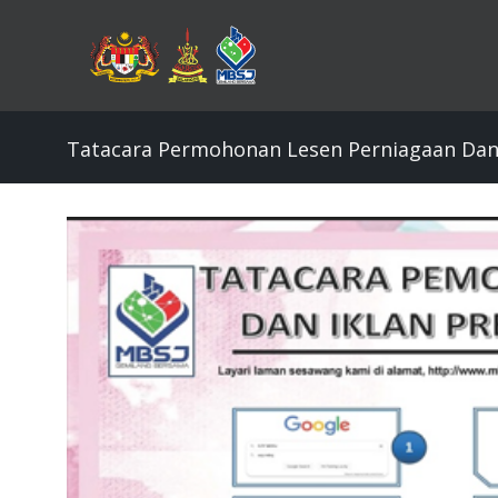
Skip
to
main
content
Tatacara Permohonan Lesen Perniagaan Dan I