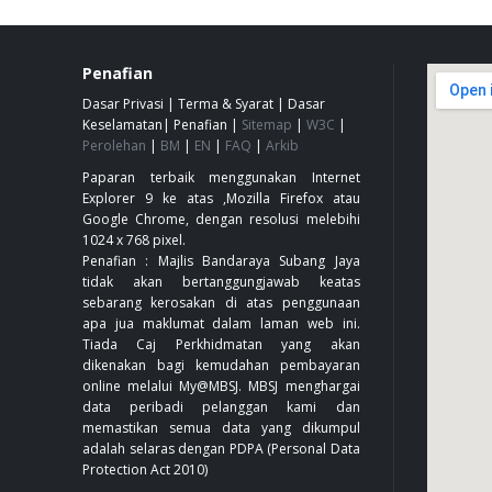
Penafian
Dasar Privasi
|
Terma & Syarat
|
Dasar
Keselamatan
|
Penafian
|
Sitemap
|
W3C
|
Perolehan
|
BM
|
EN
|
FAQ
|
Arkib
Paparan terbaik menggunakan Internet
Explorer 9 ke atas ,Mozilla Firefox atau
Google Chrome, dengan resolusi melebihi
1024 x 768 pixel.
Penafian : Majlis Bandaraya Subang Jaya
tidak akan bertanggungjawab keatas
sebarang kerosakan di atas penggunaan
apa jua maklumat dalam laman web ini.
Tiada Caj Perkhidmatan yang akan
dikenakan bagi kemudahan pembayaran
online melalui My@MBSJ. MBSJ menghargai
data peribadi pelanggan kami dan
memastikan semua data yang dikumpul
adalah selaras dengan PDPA (Personal Data
Protection Act 2010)