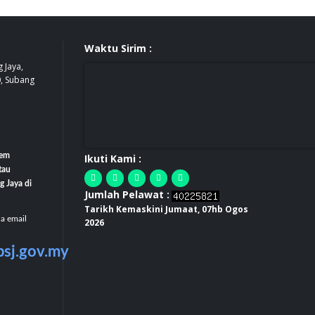
Waktu Sirim :
 Jaya,
0, Subang
tem
Ikuti Kami :
tau
g Jaya di
Jumlah Pelawat :
Tarikh Kemaskini Jumaat, 07hb Ogos
la email
2026
bsj.gov.my