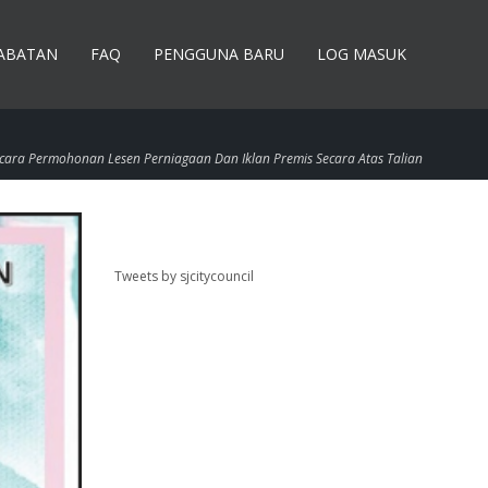
JABATAN
FAQ
PENGGUNA BARU
LOG MASUK
cara Permohonan Lesen Perniagaan Dan Iklan Premis Secara Atas Talian
Tweets by sjcitycouncil