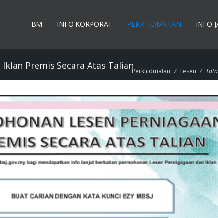
BM
INFO KORPORAT
PERKHIDMATAN
INFO 
klan Premis Secara Atas Talian
Perkhidmatan
/
Lesen
/
Tata