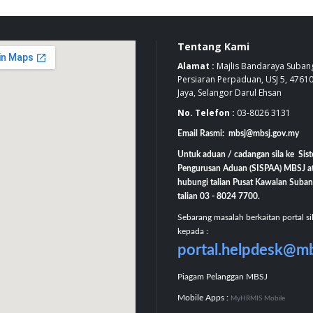
Tentang Kami
Alamat :
Majlis Bandaraya Subang
Persiaran Perpaduan, USJ 5, 4761
Jaya, Selangor Darul Ehsan
No. Telefon :
03-8026 3131
Email Rasmi: mbsj@mbsj.gov.my
Untuk aduan / cadangan sila ke Sis
Pengurusan Aduan (SISPAA) MBSJ a
hubungi talian Pusat Kawalan Suban
talian 03 - 8024 7700.
Sebarang masalah berkaitan portal si
kepada :
portal.helpdesk@m
Piagam Pelanggan MBSJ
Mobile Apps :
MyHRMIS Mobile