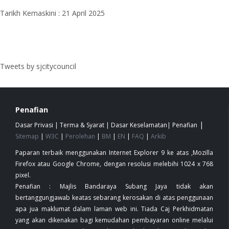
Tarikh Kemaskini : 21 April 2025
Tweets by sjcitycouncil
Penafian
|
Dasar Privasi
|
Terma & Syarat
|
Dasar Keselamatan
|
Penafian
Sitemap
|
W3C
|
Perolehan
|
BM
|
EN
|
FAQ
|
Arkib
Paparan terbaik menggunakan Internet Explorer 9 ke atas ,Mozilla
Firefox atau Google Chrome, dengan resolusi melebihi 1024 x 768
pixel.
Penafian : Majlis Bandaraya Subang Jaya tidak akan
bertanggungjawab keatas sebarang kerosakan di atas penggunaan
apa jua maklumat dalam laman web ini. Tiada Caj Perkhidmatan
yang akan dikenakan bagi kemudahan pembayaran online melalui