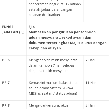
penceramah bagi kursus / latihan
setelah jadual perancangan
bulanan dikeluarkan
FUNGSI
FJ 4
JABATAN (FJ)
Memastikan pengurusan pentadbiran,
aduan mesyuarat, rekod awam dan
dokumen terperingkat Majlis diurus dengan
cekap dan efisyen
PP 6
Mengedarkan minit mesyuarat
7 Hari
dalam tempoh 7 hari selepas
daripada tarikh mesyuarat
PP 7
Kemaskini maklum balas status
11 Hari
aduan dalam Sistem SISPAA
MBSJ (siasatan / status aduan)
PP 8
Mengeluarkan surat akuan
3 Hari