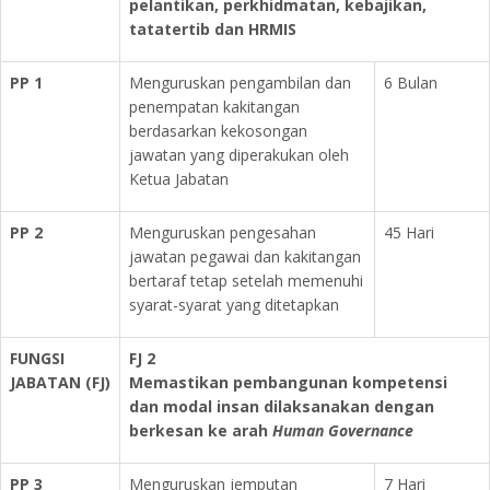
pelantikan, perkhidmatan, kebajikan,
tatatertib dan HRMIS
PP 1
Menguruskan pengambilan dan
6 Bulan
penempatan kakitangan
berdasarkan kekosongan
jawatan yang diperakukan oleh
Ketua Jabatan
PP 2
Menguruskan pengesahan
45 Hari
jawatan pegawai dan kakitangan
bertaraf tetap setelah memenuhi
syarat-syarat yang ditetapkan
FUNGSI
FJ 2
JABATAN (FJ)
Memastikan pembangunan kompetensi
dan modal insan dilaksanakan dengan
berkesan ke arah
Human Governance
PP 3
Menguruskan jemputan
7 Hari