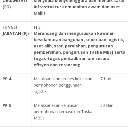
ORGANISASI
Menyedia Menyelenggara dan menaik taraf
(FO)
infrastruktur kemudahan awam dan aset
Majlis
FUNGSI
FJ 3
JABATAN (FJ)
Merancang dan menguruskan kawalan
keselamatan bangunan ,keperluan logistik,
aset alih, stor, perolehan, pengurusan
pembersihan, pengurusan Taska MBSJ serta
tugas-tugas pentadbiran am secara
efisyen dan terancang
PP 4
Melaksanakan proses kelulusan
7 Hari
permohonan penggunaan
logistik
PP 5
Melaksanakan kelulusan
30 Hari
permohonan kemasukan Taska
MBSJ