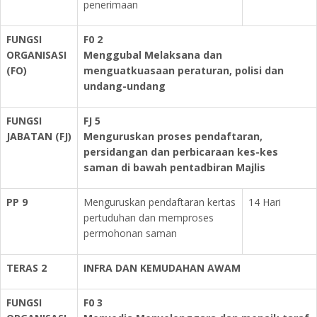
penerimaan
FUNGSI
F0 2
ORGANISASI
Menggubal Melaksana dan
(FO)
menguatkuasaan peraturan, polisi dan
undang-undang
FUNGSI
FJ 5
JABATAN (FJ)
Menguruskan proses pendaftaran,
persidangan dan perbicaraan kes-kes
saman di bawah pentadbiran Majlis
PP 9
Menguruskan pendaftaran kertas
14 Hari
pertuduhan dan memproses
permohonan saman
TERAS 2
INFRA DAN KEMUDAHAN AWAM
FUNGSI
F0 3