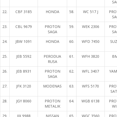
SA
22.
CBF 3185
HONDA
58.
WC 517 J
PRO
SA
23.
CBL 9679
PROTON
59.
WEK 2306
PRO
SAGA
SA
24.
JBW 1091
HONDA
60.
WFD 7450
SUZ
25.
JEB 5592
PERODUA
61.
WFH 3820
B
RUSA
26.
JEB 8931
PROTON
62.
WFL 3407
YAM
SAGA
27.
JFK 3120
MODENAS
63.
WFS 5170
PRO
SAT
28.
JGY 8060
PROTON
64.
WGB 6138
PRO
METALIK
WI
29.
JJX 9988
NISSAN
65.
WGC 3560
PRO