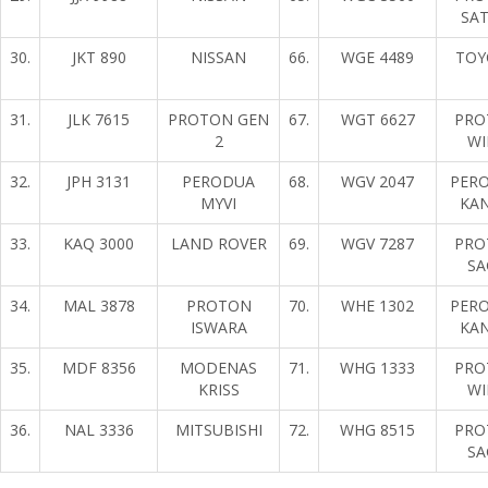
SAT
30.
JKT 890
NISSAN
66.
WGE 4489
TOY
31.
JLK 7615
PROTON GEN
67.
WGT 6627
PRO
2
WI
32.
JPH 3131
PERODUA
68.
WGV 2047
PER
MYVI
KAN
33.
KAQ 3000
LAND ROVER
69.
WGV 7287
PRO
SA
34.
MAL 3878
PROTON
70.
WHE 1302
PER
ISWARA
KAN
35.
MDF 8356
MODENAS
71.
WHG 1333
PRO
KRISS
WI
36.
NAL 3336
MITSUBISHI
72.
WHG 8515
PRO
SA