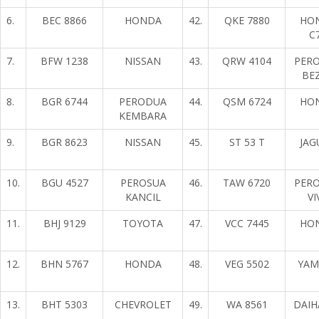
6.
BEC 8866
HONDA
42.
QKE 7880
HO
C
7.
BFW 1238
NISSAN
43.
QRW 4104
PER
BE
8.
BGR 6744
PERODUA
44.
QSM 6724
HO
KEMBARA
9.
BGR 8623
NISSAN
45.
ST 53 T
JAG
10.
BGU 4527
PEROSUA
46.
TAW 6720
PER
KANCIL
VI
11.
BHJ 9129
TOYOTA
47.
VCC 7445
HO
12.
BHN 5767
HONDA
48.
VEG 5502
YAM
13.
BHT 5303
CHEVROLET
49.
WA 8561
DAIH