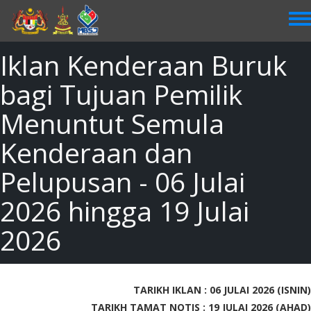
Skip
to
main
content
Iklan Kenderaan Buruk
bagi Tujuan Pemilik
Menuntut Semula
Kenderaan dan
Pelupusan - 06 Julai
2026 hingga 19 Julai
2026
TARIKH IKLAN : 06 JULAI 2026 (ISNIN)
TARIKH TAMAT NOTIS : 19 JULAI 2026 (AHAD)