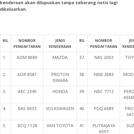
kenderaan akan dilupuskan tanpa sebarang notis lagi
dikeluarkan.
BIL
NOMBOR
JENIS
BIL
NOMBOR
JE
PENDAFTARAN
KENDERAAN
PENDAFTARAN
KEND
1.
ADM 8689
MAZDA
37.
NAS 2003
TOY
2.
ADR 8581
PROTON
38.
NBB 2683
MOD
ISWARA
3.
AEC 2340
HONDA
39.
NBC 7712
PER
KEM
4.
BAS 6033
VOLKSWAGEN
40.
PDQ 6689
PRO
SAT
5.
BCQ 1128
VAN TOYOTA
41.
PUTRAJAYA
SUZ
6597