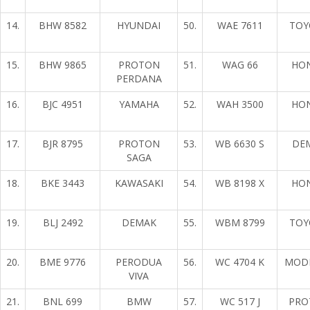
14.
BHW 8582
HYUNDAI
50.
WAE 7611
TOY
15.
BHW 9865
PROTON
51.
WAG 66
HO
PERDANA
16.
BJC 4951
YAMAHA
52.
WAH 3500
HO
17.
BJR 8795
PROTON
53.
WB 6630 S
DE
SAGA
18.
BKE 3443
KAWASAKI
54.
WB 8198 X
HO
19.
BLJ 2492
DEMAK
55.
WBM 8799
TOY
20.
BME 9776
PERODUA
56.
WC 4704 K
MOD
VIVA
21.
BNL 699
BMW
57.
WC 517 J
PRO