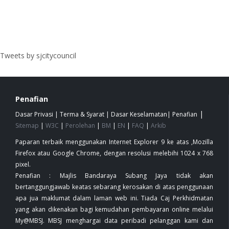
Tweets by sjcitycouncil
Penafian
|
Dasar Privasi
|
Terma & Syarat
|
Dasar Keselamatan
|
Penafian
Sitemap
|
W3C
|
Perolehan
|
BM
|
EN
|
FAQ
|
Arkib
Paparan terbaik menggunakan Internet Explorer 9 ke atas ,Mozilla
Firefox atau Google Chrome, dengan resolusi melebihi 1024 x 768
pixel.
Penafian : Majlis Bandaraya Subang Jaya tidak akan
bertanggungjawab keatas sebarang kerosakan di atas penggunaan
apa jua maklumat dalam laman web ini. Tiada Caj Perkhidmatan
yang akan dikenakan bagi kemudahan pembayaran online melalui
My@MBSJ. MBSJ menghargai data peribadi pelanggan kami dan