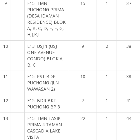
9
E15. TMN
15
1
37
PUCHONG PRIMA
(DESA IDAMAN
RESIDENCE) BLOK
A, B, C, D, E, F, G,
H,J,K,L
10
E13. USJ 1 (USJ
9
2
38
ONE AVENUE
CONDO) BLOK A,
B, C
11
E15. PST BDR
10
1
38
PUCHONG (JLN
WAWASAN 2)
12
E15. BDR BKT
7
1
41
PUCHONG BP 3
13
E15. TMN TASIK
22
1
44
PRIMA 4 TAMAN
CASCADIA LAKE
VISTA