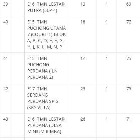
39
E16. TMN LESTARI
13
1
69
PUTRA (LEP 4)
40
E15. TMN
18
1
72
PUCHONG UTAMA
7 (COURT 1) BLOK
A, B, C, D, E, F, G,
H, J, K, L, M, N, P
41
E15. TMN
14
1
75
PUCHONG
PERDANA (JLN
PERDANA 2)
42
E17. TMN
23
1
75
SERDANG
PERDANA SP 5
(SKY VILLA)
43
E16. TMN LESTARI
26
1
71
PERDANA (DESA
MINIUM RIMBA)