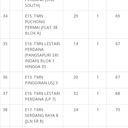
SOUTH)
34
E15. TMN
29
1
69
PUCHONG
PERMAI (FLAT 38
BLOK A)
35
E16. TMN LESTARI
14
1
67
PERDANA
(PANGSAPURI SRI
INDAH) BLOK 1
HINGGA 35
36
E13. TMN
20
1
67
PINGGIRAN USJ 3
37
E16. TMN LESTARI
32
1
68
PERDANA (LP 7)
38
E17. TMN
24
1
73
SERDANG RAYA 8
(JLN SR 8)