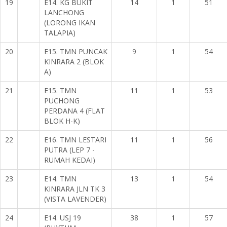
19
E14. KG BUKIT
14
1
51
LANCHONG
(LORONG IKAN
TALAPIA)
20
E15. TMN PUNCAK
9
1
54
KINRARA 2 (BLOK
A)
21
E15. TMN
11
1
53
PUCHONG
PERDANA 4 (FLAT
BLOK H-K)
22
E16. TMN LESTARI
11
1
56
PUTRA (LEP 7 -
RUMAH KEDAI)
23
E14. TMN
13
1
54
KINRARA JLN TK 3
(VISTA LAVENDER)
24
E14. USJ 19
38
1
57