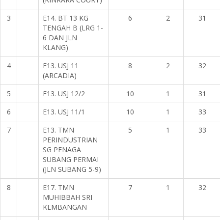
3
E14. BT 13 KG
6
2
31
TENGAH B (LRG 1-
6 DAN JLN
KLANG)
4
E13. USJ 11
8
2
32
(ARCADIA)
5
E13. USJ 12/2
10
1
31
6
E13. USJ 11/1
10
1
33
7
E13. TMN
5
1
33
PERINDUSTRIAN
SG PENAGA
SUBANG PERMAI
(JLN SUBANG 5-9)
8
E17. TMN
7
1
32
MUHIBBAH SRI
KEMBANGAN