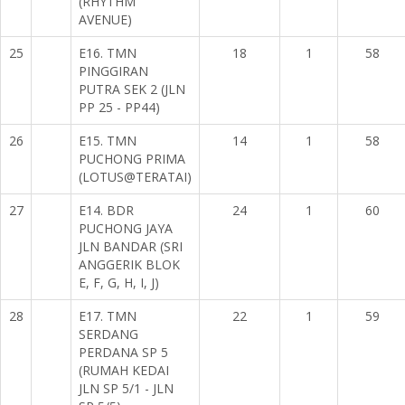
(RHYTHM
AVENUE)
25
E16. TMN
18
1
58
PINGGIRAN
PUTRA SEK 2 (JLN
PP 25 - PP44)
26
E15. TMN
14
1
58
PUCHONG PRIMA
(LOTUS@TERATAI)
27
E14. BDR
24
1
60
PUCHONG JAYA
JLN BANDAR (SRI
ANGGERIK BLOK
E, F, G, H, I, J)
28
E17. TMN
22
1
59
SERDANG
PERDANA SP 5
(RUMAH KEDAI
JLN SP 5/1 - JLN