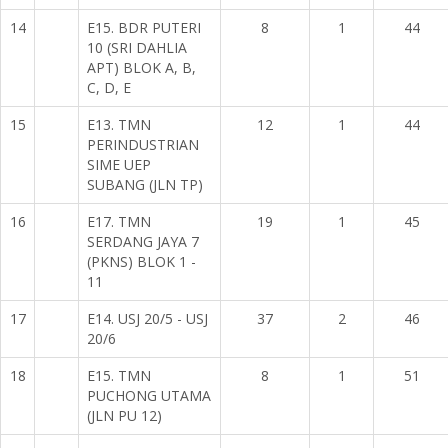
14
E15. BDR PUTERI
8
1
44
10 (SRI DAHLIA
APT) BLOK A, B,
C, D, E
15
E13. TMN
12
1
44
PERINDUSTRIAN
SIME UEP
SUBANG (JLN TP)
16
E17. TMN
19
1
45
SERDANG JAYA 7
(PKNS) BLOK 1 -
11
17
E14. USJ 20/5 - USJ
37
2
46
20/6
18
E15. TMN
8
1
51
PUCHONG UTAMA
(JLN PU 12)