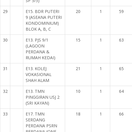
SP 5/5)
29
E15. BDR PUTERI
20
1
59
9 (ASEANA PUTERI
KONDOMINIUM)
BLOK A, B, C
30
E13. PJS 9/1
15
1
63
(LAGOON
PERDANA &
RUMAH KEDAI)
31
E13. KOLEJ
21
1
65
VOKASIONAL
SHAH ALAM
32
E13. TMN
10
1
64
PINGGIRAN USJ 2
(SRI KAYAN)
33
E17. TMN
18
1
66
SERDANG
PERDANA PSRN
PERDANA (ONE