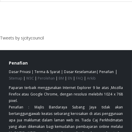
Tweets by sjcitycouncil
Penafian
|
Dasar Privasi
|
Terma & Syarat
|
Dasar Keselamatan
|
Penafian
Sitemap
|
W3C
|
Perolehan
|
BM
|
EN
|
FAQ
|
Arkib
Paparan terbaik menggunakan Internet Explorer 9 ke atas ,Mozilla
Firefox atau Google Chrome, dengan resolusi melebihi 1024 x 768
pixel.
Penafian : Majlis Bandaraya Subang Jaya tidak akan
bertanggungjawab keatas sebarang kerosakan di atas penggunaan
apa jua maklumat dalam laman web ini. Tiada Caj Perkhidmatan
yang akan dikenakan bagi kemudahan pembayaran online melalui