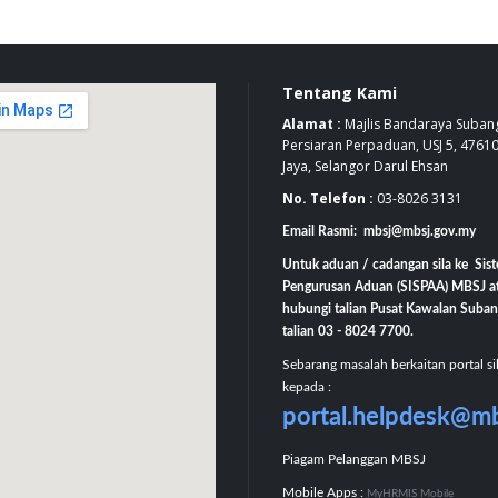
Tentang Kami
Alamat :
Majlis Bandaraya Subang
Persiaran Perpaduan, USJ 5, 4761
Jaya, Selangor Darul Ehsan
No. Telefon :
03-8026 3131
Email Rasmi: mbsj@mbsj.gov.my
Untuk aduan / cadangan sila ke Sis
Pengurusan Aduan (SISPAA) MBSJ a
hubungi talian Pusat Kawalan Suban
talian 03 - 8024 7700.
Sebarang masalah berkaitan portal si
kepada :
portal.helpdesk@m
Piagam Pelanggan MBSJ
Mobile Apps :
MyHRMIS Mobile