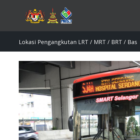
Skip
to
main
content
Lokasi Pengangkutan LRT / MRT / BRT / Bas