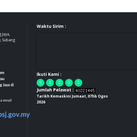
Waktu Sirim :
 Jaya,
0, Subang
tem
Ikuti Kami :
tau
g Jaya di
Jumlah Pelawat :
Tarikh Kemaskini Jumaat, 07hb Ogos
la email
2026
bsj.gov.my