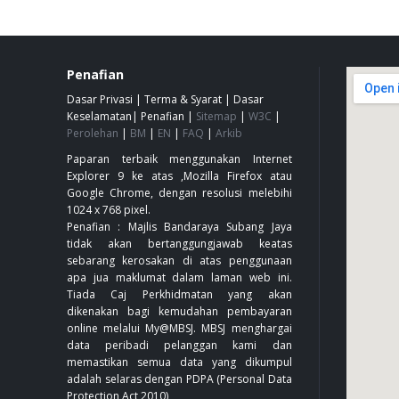
Penafian
Dasar Privasi
|
Terma & Syarat
|
Dasar
Keselamatan
|
Penafian
|
Sitemap
|
W3C
|
Perolehan
|
BM
|
EN
|
FAQ
|
Arkib
Paparan terbaik menggunakan Internet
Explorer 9 ke atas ,Mozilla Firefox atau
Google Chrome, dengan resolusi melebihi
1024 x 768 pixel.
Penafian : Majlis Bandaraya Subang Jaya
tidak akan bertanggungjawab keatas
sebarang kerosakan di atas penggunaan
apa jua maklumat dalam laman web ini.
Tiada Caj Perkhidmatan yang akan
dikenakan bagi kemudahan pembayaran
online melalui My@MBSJ. MBSJ menghargai
data peribadi pelanggan kami dan
memastikan semua data yang dikumpul
adalah selaras dengan PDPA (Personal Data
Protection Act 2010)