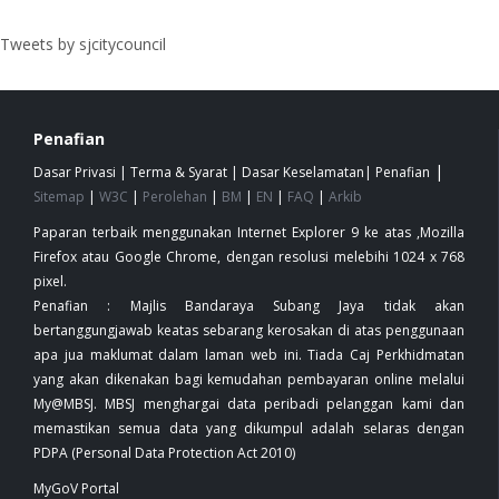
Tweets by sjcitycouncil
Penafian
|
Dasar Privasi
|
Terma & Syarat
|
Dasar Keselamatan
|
Penafian
Sitemap
|
W3C
|
Perolehan
|
BM
|
EN
|
FAQ
|
Arkib
Paparan terbaik menggunakan Internet Explorer 9 ke atas ,Mozilla
Firefox atau Google Chrome, dengan resolusi melebihi 1024 x 768
pixel.
Penafian : Majlis Bandaraya Subang Jaya tidak akan
bertanggungjawab keatas sebarang kerosakan di atas penggunaan
apa jua maklumat dalam laman web ini. Tiada Caj Perkhidmatan
yang akan dikenakan bagi kemudahan pembayaran online melalui
My@MBSJ. MBSJ menghargai data peribadi pelanggan kami dan
memastikan semua data yang dikumpul adalah selaras dengan
PDPA (Personal Data Protection Act 2010)
MyGoV Portal