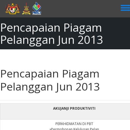
Skip
to
main
content
Pencapaian Piagam
Pelanggan Jun 2013
Pencapaian Piagam
Pelanggan Jun 2013
AKUJANJI PRODUKTIVITI
PERKHIDMATAN DI PBT
•Permohonan Kelulusan Pelan