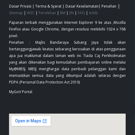
|
Dasar Privasi
|
Terma & Syarat
|
Dasar Keselamatan
|
Penafian
Sitemap
|
W3C
|
Perolehan
|
BM
|
EN
|
FAQ
|
Arkib
Paparan terbaik menggunakan Internet Explorer 9 ke atas ,Mozilla
Firefox atau Google Chrome, dengan resolusi melebihi 1024 x 768
pixel.
Penafian : Majlis Bandaraya Subang Jaya tidak akan
bertanggungjawab keatas sebarang kerosakan di atas penggunaan
apa jua maklumat dalam laman web ini. Tiada Caj Perkhidmatan
yang akan dikenakan bagi kemudahan pembayaran online melalui
My@MBSJ. MBSJ menghargai data peribadi pelanggan kami dan
memastikan semua data yang dikumpul adalah selaras dengan
PDPA (Personal Data Protection Act 2010)
MyGoV Portal