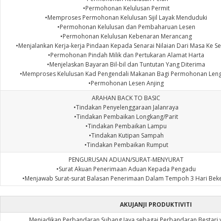
•Permohonan Kelulusan Permit
•Memproses Permohonan Kelulusan Sijil Layak Menduduki
•Permohonan Kelulusan dan Pembaharuan Lesen
•Permohonan Kelulusan Kebenaran Merancang
•Menjalankan Kerja-kerja Pindaan Kepada Senarai Nilaian Dari Masa Ke 
•Permohonan Pindah Milik dan Pertukaran Alamat Harta
•Menjelaskan Bayaran Bil-bil dan Tuntutan Yang Diterima
•Memproses Kelulusan Kad Pengendali Makanan Bagi Permohonan Len
•Permohonan Lesen Anjing
ARAHAN BACK TO BASIC
•Tindakan Penyelenggaraan Jalanraya
•Tindakan Pembaikan Longkang/Parit
•Tindakan Pembaikan Lampu
•Tindakan Kutipan Sampah
•Tindakan Pembaikan Rumput
PENGURUSAN ADUAN/SURAT-MENYURAT
•Surat Akuan Penerimaan Aduan Kepada Pengadu
•Menjawab Surat-surat Balasan Penerimaan Dalam Tempoh 3 Hari Beke
AKUJANJI PRODUKTIVITI
Menjadikan Perbandaran Subang Jaya sebagai Perbandaran Bestari