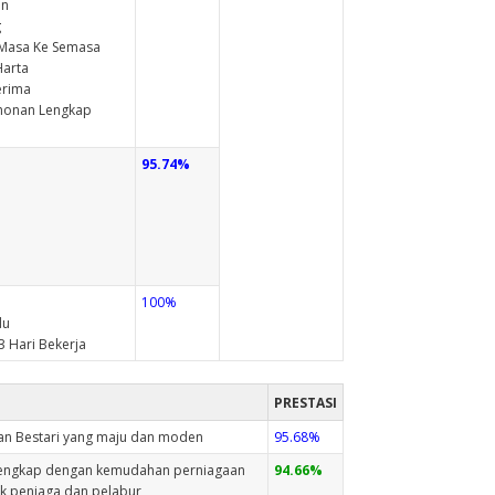
en
g
i Masa Ke Semasa
Harta
erima
honan Lengkap
95.74%
100%
du
 Hari Bekerja
I
PRESTASI
an Bestari yang maju dan moden
95.68%
 lengkap dengan kemudahan perniagaan
94.66%
k peniaga dan pelabur