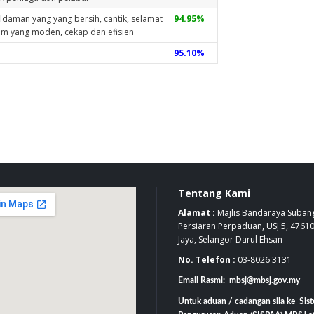
daman yang yang bersih, cantik, selamat
94.95%
m yang moden, cekap dan efisien
95.10%
Tentang Kami
Alamat :
Majlis Bandaraya Subang
Persiaran Perpaduan, USJ 5, 4761
Jaya, Selangor Darul Ehsan
No. Telefon :
03-8026 3131
Email Rasmi: mbsj@mbsj.gov.my
Untuk aduan / cadangan sila ke Sis