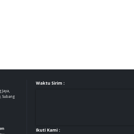
Waktu Sirim :
 Jaya,
0, Subang
tem
Ikuti Kami :