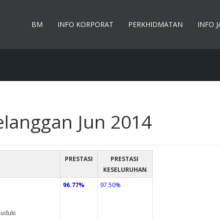
BM
INFO KORPORAT
PERKHIDMATAN
INFO 
langgan Jun 2014
PRESTASI
PRESTASI
KESELURUHAN
96.77%
97.50%
duduki