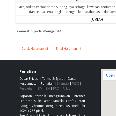
Menjadikan Perbandaran Subang Jaya sebagai kawasan Kediaman I
dan selesa serta lengkap dengan kemudahan asas dan awa
JUMLAH
Dikemaskini pada 28-Aug-2014
Cetak Halaman Ini
Emel Halaman Ini
Penafian
Dasar Privasi
|
Terma & Syarat
|
Dasar
Keselamatan
|
Penafian
|
Sitemap
|
W3C
|
Perolehan
|
BM
|
EN
|
FAQ
|
Arkib
Paparan terbaik menggunakan Internet
Explorer 9 ke atas ,Mozilla Firefox atau
Google Chrome, dengan resolusi melebihi
1024 x 768 pixel.
Penafian : Majlis Bandaraya Subang Jaya