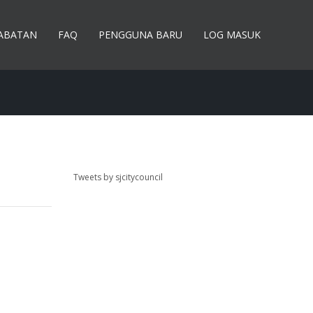
JABATAN
FAQ
PENGGUNA BARU
LOG MASUK
Tweets by sjcitycouncil