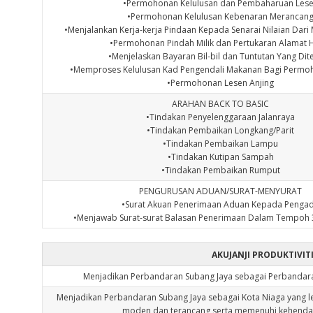
•Permohonan Kelulusan dan Pembaharuan Les
•Permohonan Kelulusan Kebenaran Merancan
•Menjalankan Kerja-kerja Pindaan Kepada Senarai Nilaian Dar
•Permohonan Pindah Milik dan Pertukaran Alamat 
•Menjelaskan Bayaran Bil-bil dan Tuntutan Yang Dit
•Memproses Kelulusan Kad Pengendali Makanan Bagi Permo
•Permohonan Lesen Anjing
ARAHAN BACK TO BASIC
•Tindakan Penyelenggaraan Jalanraya
•Tindakan Pembaikan Longkang/Parit
•Tindakan Pembaikan Lampu
•Tindakan Kutipan Sampah
•Tindakan Pembaikan Rumput
PENGURUSAN ADUAN/SURAT-MENYURAT
•Surat Akuan Penerimaan Aduan Kepada Penga
•Menjawab Surat-surat Balasan Penerimaan Dalam Tempoh 3
AKUJANJI PRODUKTIVIT
Menjadikan Perbandaran Subang Jaya sebagai Perbandar
Menjadikan Perbandaran Subang Jaya sebagai Kota Niaga yang
moden dan terancang serta memenuhi kehenda