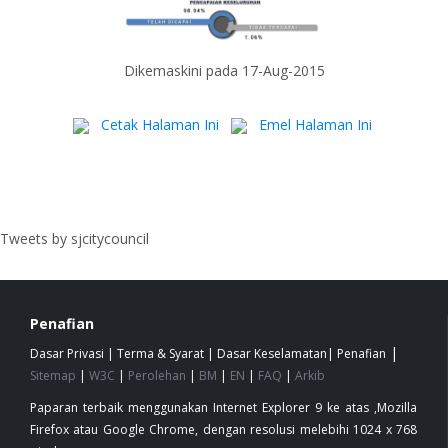
Dikemaskini pada 17-Aug-2015
Cetak Halaman Ini
Emel Halaman Ini
Tweets by sjcitycouncil
Penafian
|
Dasar Privasi
|
Terma & Syarat
|
Dasar Keselamatan
|
Penafian
Sitemap
|
W3C
|
Perolehan
|
BM
|
EN
|
FAQ
|
Arkib
Paparan terbaik menggunakan Internet Explorer 9 ke atas ,Mozilla
Firefox atau Google Chrome, dengan resolusi melebihi 1024 x 768