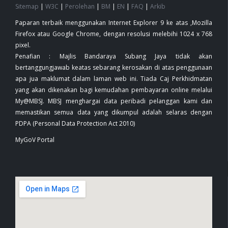
Sitemap
|
W3C
|
Perolehan
|
BM
|
EN
|
FAQ
|
Arkib
Paparan terbaik menggunakan Internet Explorer 9 ke atas ,Mozilla
Firefox atau Google Chrome, dengan resolusi melebihi 1024 x 768
pixel.
Penafian : Majlis Bandaraya Subang Jaya tidak akan
bertanggungjawab keatas sebarang kerosakan di atas penggunaan
apa jua maklumat dalam laman web ini. Tiada Caj Perkhidmatan
yang akan dikenakan bagi kemudahan pembayaran online melalui
My@MBSJ. MBSJ menghargai data peribadi pelanggan kami dan
memastikan semua data yang dikumpul adalah selaras dengan
PDPA (Personal Data Protection Act 2010)
MyGoV Portal