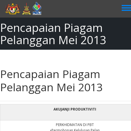
Skip
to
main
content
Pencapaian Piagam
Pelanggan Mei 2013
Pencapaian Piagam
Pelanggan Mei 2013
AKUJANJI PRODUKTIVITI
PERKHIDMATAN DI PBT
•Permohonan Kelulusan Pelan