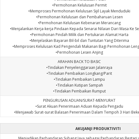
•Permohonan Kelulusan Permit
•Memproses Permohonan Kelulusan Sijil Layak Menduduki
•Permohonan Kelulusan dan Pembaharuan Lesen
•Permohonan Kelulusan Kebenaran Merancang
•Menjalankan Kerja-kerja Pindaan Kepada Senarai Nilaian Dari Masa Ke 
•Permohonan Pindah Milik dan Pertukaran Alamat Harta
•Menjelaskan Bayaran Bil-bil dan Tuntutan Yang Diterima
•Memproses Kelulusan Kad Pengendali Makanan Bagi Permohonan Len
•Permohonan Lesen Anjing
ARAHAN BACK TO BASIC
•Tindakan Penyelenggaraan Jalanraya
•Tindakan Pembaikan Longkang/Parit
•Tindakan Pembaikan Lampu
•Tindakan Kutipan Sampah
•Tindakan Pembaikan Rumput
PENGURUSAN ADUAN/SURAT-MENYURAT
•Surat Akuan Penerimaan Aduan Kepada Pengadu
•Menjawab Surat-surat Balasan Penerimaan Dalam Tempoh 3 Hari Beke
AKUJANJI PRODUKTIVITI
Menjadikan Perbandaran Subang Jaya sebagai Perbandaran Bestari