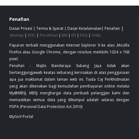
Penafian
|
Dasar Privasi
|
Terma & Syarat
|
Dasar Keselamatan
|
Penafian
Sitemap
|
W3C
|
Perolehan
|
BM
|
EN
|
FAQ
|
Arkib
Paparan terbaik menggunakan Internet Explorer 9 ke atas ,Mozilla
Firefox atau Google Chrome, dengan resolusi melebihi 1024 x 768
pixel.
Penafian : Majlis Bandaraya Subang Jaya tidak akan
bertanggungjawab keatas sebarang kerosakan di atas penggunaan
apa jua maklumat dalam laman web ini. Tiada Caj Perkhidmatan
yang akan dikenakan bagi kemudahan pembayaran online melalui
My@MBSJ. MBSJ menghargai data peribadi pelanggan kami dan
memastikan semua data yang dikumpul adalah selaras dengan
PDPA (Personal Data Protection Act 2010)
MyGoV Portal