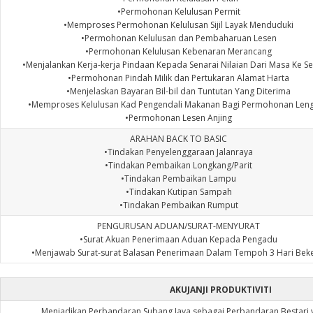
•Permohonan Kelulusan Permit
•Memproses Permohonan Kelulusan Sijil Layak Menduduki
•Permohonan Kelulusan dan Pembaharuan Lesen
•Permohonan Kelulusan Kebenaran Merancang
•Menjalankan Kerja-kerja Pindaan Kepada Senarai Nilaian Dari Masa Ke 
•Permohonan Pindah Milik dan Pertukaran Alamat Harta
•Menjelaskan Bayaran Bil-bil dan Tuntutan Yang Diterima
•Memproses Kelulusan Kad Pengendali Makanan Bagi Permohonan Len
•Permohonan Lesen Anjing
ARAHAN BACK TO BASIC
•Tindakan Penyelenggaraan Jalanraya
•Tindakan Pembaikan Longkang/Parit
•Tindakan Pembaikan Lampu
•Tindakan Kutipan Sampah
•Tindakan Pembaikan Rumput
PENGURUSAN ADUAN/SURAT-MENYURAT
•Surat Akuan Penerimaan Aduan Kepada Pengadu
•Menjawab Surat-surat Balasan Penerimaan Dalam Tempoh 3 Hari Beke
AKUJANJI PRODUKTIVITI
Menjadikan Perbandaran Subang Jaya sebagai Perbandaran Bestari