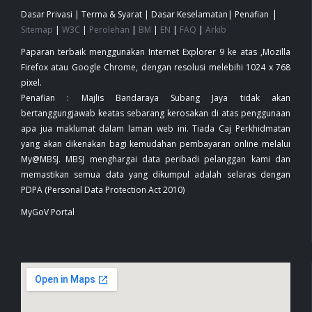
|
Dasar Privasi
|
Terma & Syarat
|
Dasar Keselamatan
|
Penafian
Sitemap
|
W3C
|
Perolehan
|
BM
|
EN
|
FAQ
|
Arkib
Paparan terbaik menggunakan Internet Explorer 9 ke atas ,Mozilla
Firefox atau Google Chrome, dengan resolusi melebihi 1024 x 768
pixel.
Penafian : Majlis Bandaraya Subang Jaya tidak akan
bertanggungjawab keatas sebarang kerosakan di atas penggunaan
apa jua maklumat dalam laman web ini. Tiada Caj Perkhidmatan
yang akan dikenakan bagi kemudahan pembayaran online melalui
My@MBSJ. MBSJ menghargai data peribadi pelanggan kami dan
memastikan semua data yang dikumpul adalah selaras dengan
PDPA (Personal Data Protection Act 2010)
MyGoV Portal