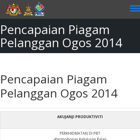
Skip
to
main
content
Pencapaian Piagam
Pelanggan Ogos 2014
Pencapaian Piagam
Pelanggan Ogos 2014
AKUJANJI PRODUKTIVITI
PERKHIDMATAN DI PBT
•Permohonan Kelulusan Pelan