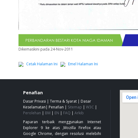
Dikemaskini pada 24-Nov-2011
Cetak Halaman Ini
Emel Halaman Ini
Penafian
Dasar Privasi
|
Terma & Syarat
|
Dasar
Keselamatan
|
Penafian
|
Sitemap
|
W3C
|
Perolehan
|
BM
|
EN
|
FAQ
|
Arkib
Paparan terbaik menggunakan Internet
Explorer 9 ke atas ,Mozilla Firefox atau
Google Chrome, dengan resolusi melebihi