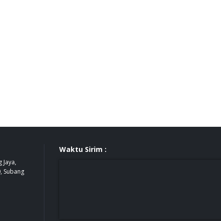
Waktu Sirim :
 Jaya,
0, Subang