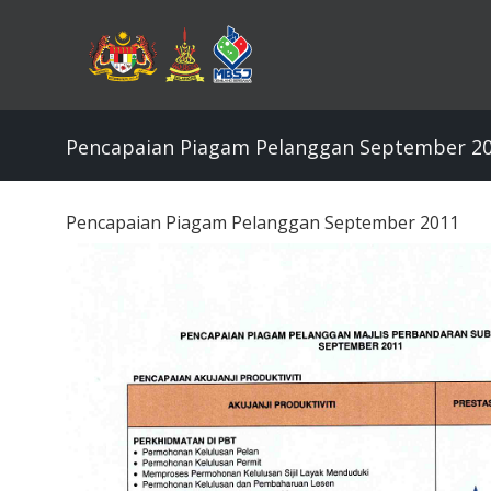
Skip
to
main
content
Pencapaian Piagam Pelanggan September 2
Pencapaian Piagam Pelanggan September 2011