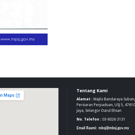
Tentang Kami
Alamat :
Majlis Bandaraya Subang
Persiaran Perpaduan, USJ 5, 4761
Jaya, Selangor Darul Ehsan
No. Telefon :
03-8026 3131
Email Rasmi: mbsj@mbsj.gov.my