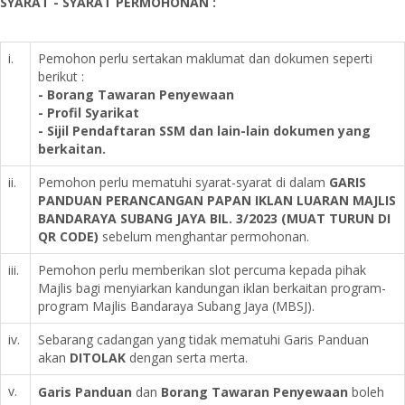
SYARAT - SYARAT PERMOHONAN :
i.
Pemohon perlu sertakan maklumat dan dokumen seperti
berikut :
- Borang Tawaran Penyewaan
- Profil Syarikat
- Sijil Pendaftaran SSM dan lain-lain dokumen yang
berkaitan.
ii.
Pemohon perlu mematuhi syarat-syarat di dalam
GARIS
PANDUAN PERANCANGAN PAPAN IKLAN LUARAN MAJLIS
BANDARAYA SUBANG JAYA BIL. 3/2023 (MUAT TURUN DI
QR CODE)
sebelum menghantar permohonan.
iii.
Pemohon perlu memberikan slot percuma kepada pihak
Majlis bagi menyiarkan kandungan iklan berkaitan program-
program Majlis Bandaraya Subang Jaya (MBSJ).
iv.
Sebarang cadangan yang tidak mematuhi Garis Panduan
akan
DITOLAK
dengan serta merta.
v.
Garis Panduan
dan
Borang Tawaran Penyewaan
boleh