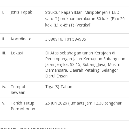
i.
Jenis Tapak
:
Struktur Papan Iklan ’Minipole’ jenis LED
satu (1) mukaan berukuran 30 kaki (P) x 20
kaki (L) x 45’ (T) (Vertikal)
ii.
Koordinate
:
3.080916, 101.584935
iii.
Lokasi
:
Di Atas sebahagian tanah Kerajaan di
Persimpangan Jalan Kemajuan Subang dan
Jalan Jengka, SS 15, Subang Jaya, Mukim
Damansara, Daerah Petaling, Selangor
Darul Ehsan.
iv.
Tempoh
:
Tiga (3) Tahun
Sewaan
v.
Tarikh Tutup
:
26 Jun 2026 (Jumaat) jam 12.30 tengahari
Permohonan