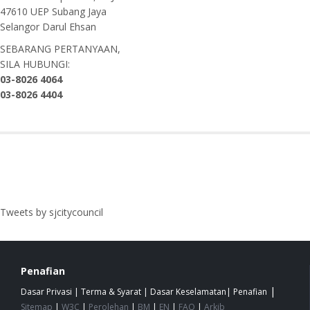
47610 UEP Subang Jaya
Selangor Darul Ehsan
SEBARANG PERTANYAAN,
SILA HUBUNGI:
03-8026 4064
03-8026 4404
Tweets by sjcitycouncil
Penafian
|
Dasar Privasi
|
Terma & Syarat
|
Dasar Keselamatan
|
Penafian
Sitemap
|
W3C
|
Perolehan
|
BM
|
EN
|
FAQ
|
Arkib