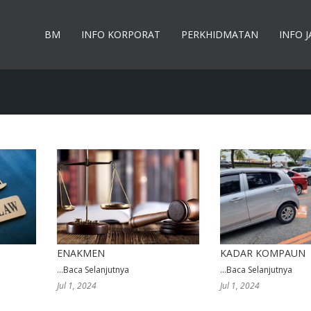
BM
INFO KORPORAT
PERKHIDMATAN
INFO 
ENAKMEN
KADAR KOMPAUN
...
Baca Selanjutnya
...
Baca Selanjutnya
Jul 1, 2024
Jul 1, 2024