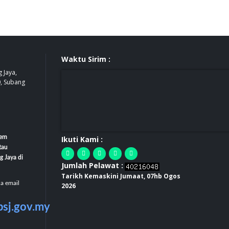
Waktu Sirim :
 Jaya,
0, Subang
tem
Ikuti Kami :
tau
g Jaya di
Jumlah Pelawat :
Tarikh Kemaskini Jumaat, 07hb Ogos
la email
2026
bsj.gov.my