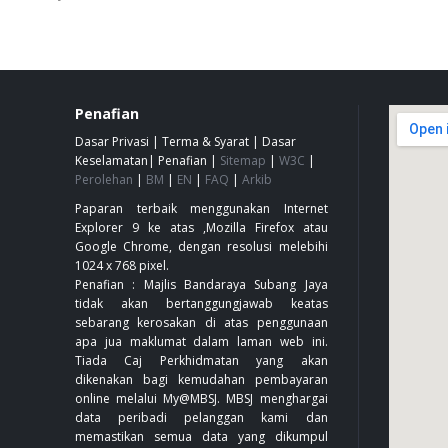
Penafian
Dasar Privasi
|
Terma & Syarat
|
Dasar
Keselamatan
|
Penafian
|
Sitemap
|
W3C
|
Perolehan
|
BM
|
EN
|
FAQ
|
Arkib
Paparan terbaik menggunakan Internet
Explorer 9 ke atas ,Mozilla Firefox atau
Google Chrome, dengan resolusi melebihi
1024 x 768 pixel.
Penafian : Majlis Bandaraya Subang Jaya
tidak akan bertanggungjawab keatas
sebarang kerosakan di atas penggunaan
apa jua maklumat dalam laman web ini.
Tiada Caj Perkhidmatan yang akan
dikenakan bagi kemudahan pembayaran
online melalui My@MBSJ. MBSJ menghargai
data peribadi pelanggan kami dan
memastikan semua data yang dikumpul