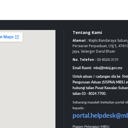
Tentang Kami
Alamat :
Majlis Bandaraya Subang
Persiaran Perpaduan, USJ 5, 4761
Jaya, Selangor Darul Ehsan
No. Telefon :
03-8026 3131
Email Rasmi: mbsj@mbsj.gov.my
Untuk aduan / cadangan sila ke Sis
Pengurusan Aduan (SISPAA) MBSJ a
hubungi talian Pusat Kawalan Suban
talian 03 - 8024 7700.
Sebarang masalah berkaitan portal si
kepada :
portal.helpdesk@m
Piagam Pelanggan MBSJ