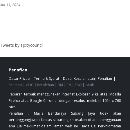
Apr 11, 2024
Tweets by sjcitycouncil
Penafian
|
Dasar Privasi
|
Terma & Syarat
|
Dasar Keselamatan
|
Penafian
Sitemap
|
W3C
|
Perolehan
|
BM
|
EN
|
FAQ
|
Arkib
Paparan terbaik menggunakan Internet Explorer 9 ke atas ,Mozilla
Firefox atau Google Chrome, dengan resolusi melebihi 1024 x 768
pixel.
Penafian : Majlis Bandaraya Subang Jaya tidak akan
bertanggungjawab keatas sebarang kerosakan di atas penggunaan
apa jua maklumat dalam laman web ini. Tiada Caj Perkhidmatan