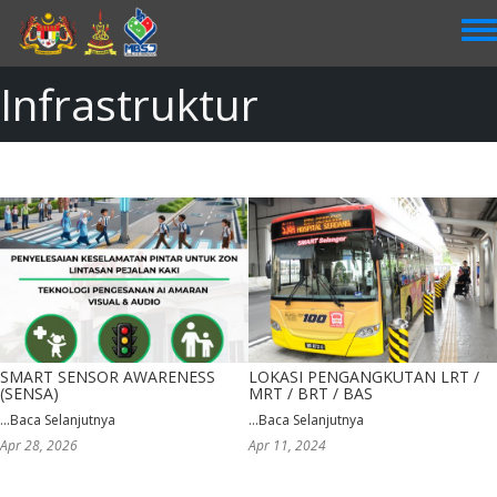
Skip
to
main
content
Infrastruktur
SMART SENSOR AWARENESS
LOKASI PENGANGKUTAN LRT /
(SENSA)
MRT / BRT / BAS
...
Baca Selanjutnya
...
Baca Selanjutnya
Apr 28, 2026
Apr 11, 2024