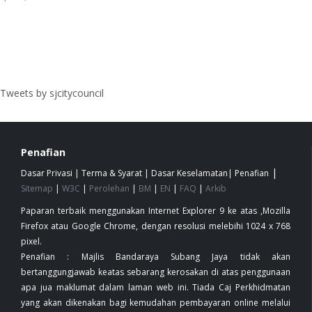
Tweets by sjcitycouncil
Penafian
|
Dasar Privasi
|
Terma & Syarat
|
Dasar Keselamatan
|
Penafian
Sitemap
|
W3C
|
Perolehan
|
BM
|
EN
|
FAQ
|
Arkib
Paparan terbaik menggunakan Internet Explorer 9 ke atas ,Mozilla
Firefox atau Google Chrome, dengan resolusi melebihi 1024 x 768
pixel.
Penafian : Majlis Bandaraya Subang Jaya tidak akan
bertanggungjawab keatas sebarang kerosakan di atas penggunaan
apa jua maklumat dalam laman web ini. Tiada Caj Perkhidmatan
yang akan dikenakan bagi kemudahan pembayaran online melalui