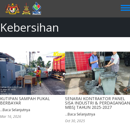
Skip
to
main
content
Kebersihan
KUTIPAN SAMPAH PUKAL
SENARAI KONTRAKTOR PANEL
BERBAYAR
SISA INDUSTRI & PERDAGANGAN
MBSJ TAHUN 2025-2027
...
Baca Selanjutnya
...
Baca Selanjutnya
Mar 16, 2026
Oct 30, 2025