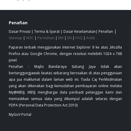
Penafian
|
Dasar Privasi
|
Terma & Syarat
|
Dasar Keselamatan
|
Penafian
Sitemap
|
W3C
|
Perolehan
|
BM
|
EN
|
FAQ
|
Arkib
Paparan terbaik menggunakan Internet Explorer 9 ke atas ,Mozilla
Firefox atau Google Chrome, dengan resolusi melebihi 1024 x 768
pixel.
Penafian : Majlis Bandaraya Subang Jaya tidak akan
bertanggungjawab keatas sebarang kerosakan di atas penggunaan
apa jua maklumat dalam laman web ini. Tiada Caj Perkhidmatan
yang akan dikenakan bagi kemudahan pembayaran online melalui
My@MBSJ. MBSJ menghargai data peribadi pelanggan kami dan
memastikan semua data yang dikumpul adalah selaras dengan
PDPA (Personal Data Protection Act 2010)
MyGoV Portal