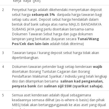
Kerja Raya (JKR).
2
Penyebut harga adalah dikehendaki menyertakan deposit
sebut harga
sebanyak 5%
daripada harga tawaran bagi
setiap satu aset. Deposit sebut harga hendaklah dalam
bentuk draf bank sahaja atas nama MAJLIS BANDARAYA
SUBANG JAYA yang perlu disertakan bersama-sama
Dokumen Tawaran Sebut harga dan juga dokumen
lampiran yang berkaitan. (bayaran secara
Tunai/Wang
Pos/Cek dan lain-lain
adalah tidak diterima)
3
Tawaran tanpa / kurang deposit sebut harga tidak akan
dipertimbangkan.
4
Dokumen tawaran petender bagi setiap kenderaan
wajib
disertakan Borang Tuntutan Cagaran dan Borang
Pendaftaran Maklumat Syarikat / Individu yang telah lengkap
diisi dan dilampirkan bersama
salinan kad pengenalan,
penyata bank
dan
salinan sijil SSM (syarikat sahaja).
5
Semua aset kenderaan adalah dijual sebagaimana
keadaannya semasa dilihat (as-is-where-is basis) dan pihak
MBSJ tidak akan bertanggungjawab ke atas aset yang dijual