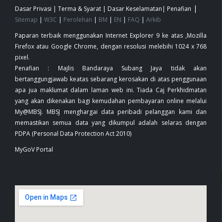
|
Dasar Privasi
|
Terma & Syarat
|
Dasar Keselamatan
|
Penafian
Sitemap
|
W3C
|
Perolehan
|
BM
|
EN
|
FAQ
|
Arkib
Paparan terbaik menggunakan Internet Explorer 9 ke atas ,Mozilla
Firefox atau Google Chrome, dengan resolusi melebihi 1024 x 768
pixel.
Penafian : Majlis Bandaraya Subang Jaya tidak akan
bertanggungjawab keatas sebarang kerosakan di atas penggunaan
apa jua maklumat dalam laman web ini. Tiada Caj Perkhidmatan
yang akan dikenakan bagi kemudahan pembayaran online melalui
My@MBSJ. MBSJ menghargai data peribadi pelanggan kami dan
memastikan semua data yang dikumpul adalah selaras dengan
PDPA (Personal Data Protection Act 2010)
MyGoV Portal