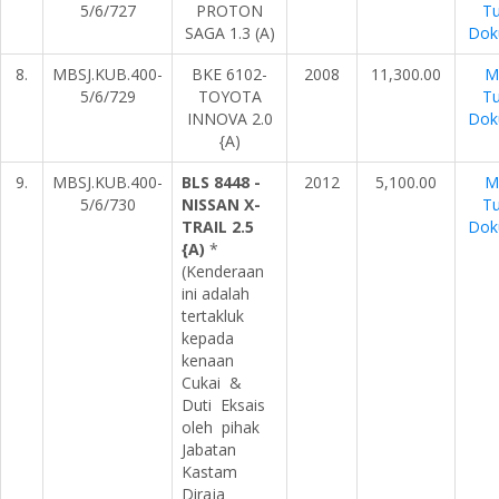
5/6/727
PROTON
Tu
SAGA 1.3 (A)
Dok
8.
MBSJ.KUB.400-
BKE 6102-
2008
11,300.00
M
5/6/729
TOYOTA
Tu
INNOVA 2.0
Dok
{A)
9.
MBSJ.KUB.400-
BLS 8448 -
2012
5,100.00
M
5/6/730
NISSAN X-
Tu
TRAIL 2.5
Dok
{A)
*
(Kenderaan
ini adalah
tertakluk
kepada
kenaan
Cukai &
Duti Eksais
oleh pihak
Jabatan
Kastam
Diraja