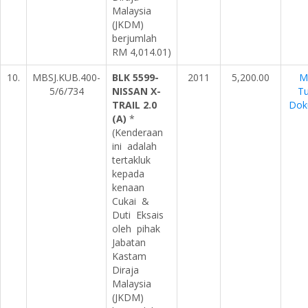
Malaysia
(JKDM)
berjumlah
RM 4,014.01)
10.
MBSJ.KUB.400-
BLK 5599-
2011
5,200.00
M
5/6/734
NISSAN X-
Tu
TRAIL 2.0
Dok
(A)
*
(Kenderaan
ini adalah
tertakluk
kepada
kenaan
Cukai &
Duti Eksais
oleh pihak
Jabatan
Kastam
Diraja
Malaysia
(JKDM)