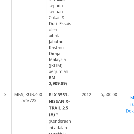
kepada
kenaan
Cukai &
Duti Eksais
oleh
pihak
Jabatan
Kastam
Diraja
Malaysia
(JKDM)
berjumlah
RM
2,909.89
)
3.
MBSJ.KUB.400-
2012
5,500.00
BLX 3553-
M
5/6/723
NISSAN X-
Tu
TRAIL 2.5
Dok
(A)
*
(Kenderaan
ini adalah