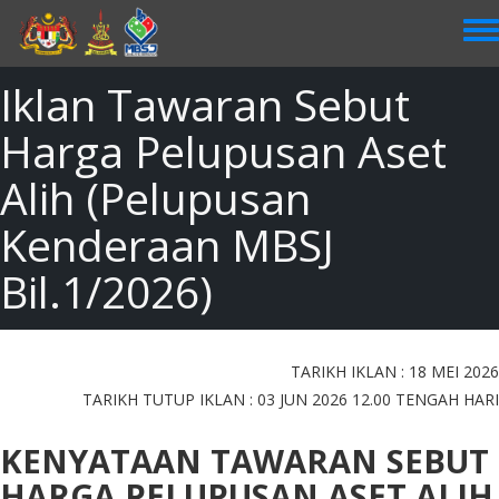
Skip
to
main
content
Iklan Tawaran Sebut
Harga Pelupusan Aset
Alih (Pelupusan
Kenderaan MBSJ
Bil.1/2026)
TARIKH IKLAN : 18 MEI 2026
TARIKH TUTUP IKLAN : 03 JUN 2026 12.00 TENGAH HARI
KENYATAAN TAWARAN SEBUT
HARGA PELUPUSAN ASET ALIH