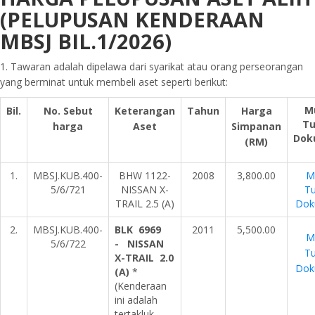
(PELUPUSAN KENDERAAN
MBSJ BIL.1/2026)
1. Tawaran adalah dipelawa dari syarikat atau orang perseorangan
yang berminat untuk membeli aset seperti berikut:
M
Bil.
No. Sebut
Keterangan
Tahun
Harga
Tu
harga
Aset
Simpanan
Dok
(RM)
1.
MBSJ.KUB.400-
BHW 1122-
2008
3,800.00
M
5/6/721
NISSAN X-
Tu
TRAIL 2.5 (A)
Dok
2.
MBSJ.KUB.400-
BLK 6969
2011
5,500.00
M
5/6/722
- NISSAN
Tu
X-TRAIL 2.0
Dok
(A)
*
(Kenderaan
ini adalah
tertakluk