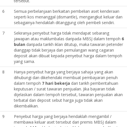
tersebut.
6
Semua perbelanjaan berkaitan pembelian aset kenderaan
seperti kos menanggal (dismantle), mengangkut keluar dan
sebagainya hendaklah ditanggung oleh pembeli sendiri.
7
Sekiranya penyebut harga tidak mendapat sebarang
jawapan atau maklumbalas daripada MBSJ dalam tempoh
6
bulan
daripada tarikh iklan ditutup, maka tawaran petender
dianggap tidak berjaya dan pemulangan wang cagaran
deposit akan dibuat kepada penyebut harga dalam tempoh
yang sama.
8
Hanya penyebut harga yang berjaya sahaja yang akan
dihubungi dan dikehendaki membuat pembayaran penuh
dalam tempoh
7 hari bekerja
dari tarikh pemberitahuan
keputusan / surat tawaran penjualan. Jika bayaran tidak
dijelaskan dalam tempoh tersebut, tawaran penjualan akan
terbatal dan deposit sebut harga juga tidak akan
dikembalikan.
9
Penyebut harga yang berjaya hendaklah mengambil /
membawa keluar aset tersebut dari premis MBSJ dalam