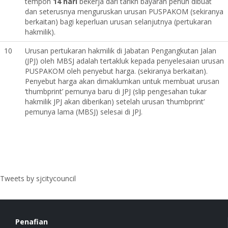
tempoh
14 hari
bekerja dari tarikh bayaran penuh dibuat
dan seterusnya menguruskan urusan PUSPAKOM (sekiranya
berkaitan) bagi keperluan urusan selanjutnya (pertukaran
hakmilik).
10
Urusan pertukaran hakmilik di Jabatan Pengangkutan Jalan
(JPJ) oleh MBSJ adalah tertakluk kepada penyelesaian urusan
PUSPAKOM oleh penyebut harga. (sekiranya berkaitan).
Penyebut harga akan dimaklumkan untuk membuat urusan
‘thumbprint’ pemunya baru di JPJ (slip pengesahan tukar
hakmilik JPJ akan diberikan) setelah urusan ‘thumbprint’
pemunya lama (MBSJ) selesai di JPJ.
Tweets by sjcitycouncil
Penafian