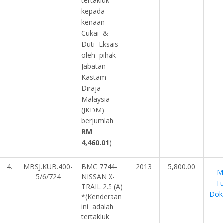
tertakluk
kepada
kenaan
Cukai &
Duti Eksais
oleh pihak
Jabatan
Kastam
Diraja
Malaysia
(JKDM)
berjumlah
RM
4,460.01
)
4.
MBSJ.KUB.400-
BMC 7744-
2013
5,800.00
M
5/6/724
NISSAN X-
Tu
TRAIL 2.5 (A)
Dok
*(Kenderaan
ini adalah
tertakluk